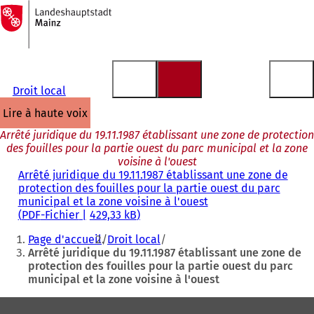
Vers
la
Accéder au contenu
page
d'accueil
Droit local
lire à haute voix
Arrêté juridique du 19.11.1987 établissant une zone de protection
des fouilles pour la partie ouest du parc municipal et la zone
voisine à l'ouest
Arrêté juridique du 19.11.1987 établissant une zone de
protection des fouilles pour la partie ouest du parc
municipal et la zone voisine à l'ouest
PDF
-Fichier
429,33 kB
Vous
Page d'accueil
Droit local
êtes
Arrêté juridique du 19.11.1987 établissant une zone de
protection des fouilles pour la partie ouest du parc
ici
municipal et la zone voisine à l'ouest
:
Pied