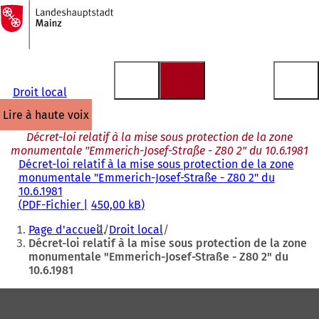
Vers
la
Accéder au contenu
page
d'accueil
Droit local
lire à haute voix
Décret-loi relatif à la mise sous protection de la zone
monumentale "Emmerich-Josef-Straße - Z80 2" du 10.6.1981
Décret-loi relatif à la mise sous protection de la zone
monumentale "Emmerich-Josef-Straße - Z80 2" du
10.6.1981
PDF
-Fichier
450,00 kB
Vous
Page d'accueil
Droit local
êtes
Décret-loi relatif à la mise sous protection de la zone
monumentale "Emmerich-Josef-Straße - Z80 2" du
ici
10.6.1981
:
Pied
de