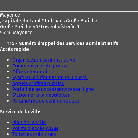
page
Mayence
, capitale du Land
Stadthaus Große Bleiche
Große Bleiche 46/Löwenhofstraße 1
55116 Mayence
115 - Numéro d'appel des services administratifs
Accès rapide
Organisation administrative
Communiqués de presse
Offres d'emploi
Système d'information du Conseil
Appels d'offres publics
Portail de services (services en ligne)
S'abonner à la newsletter
Paramètres de confidentialité
Service de la ville
Plan de la ville
Points d'accès WLAN
Toilettes publiques