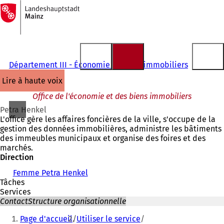
Vers
la
Accéder au contenu
page
d'accueil
Département III - Économie et biens immobiliers
lire à haute voix
Office de l'économie et des biens immobiliers
Petra Henkel
L'office gère les affaires foncières de la ville, s'occupe de la
gestion des données immobilières, administre les bâtiments
des immeubles municipaux et organise des foires et des
marchés.
Direction
Femme Petra Henkel
Tâches
Services
Contact
Structure organisationnelle
Vous
Page d'accueil
Utiliser le service