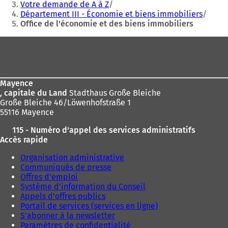
êtes
Votre demande de A à Z
Département III - Économie et biens immobiliers
ici
Office de l'économie et des biens immobiliers
:
Pied
de
page
Mayence
, capitale du Land
Stadthaus Große Bleiche
Große Bleiche 46/Löwenhofstraße 1
55116 Mayence
115 - Numéro d'appel des services administratifs
Accès rapide
Organisation administrative
Communiqués de presse
Offres d'emploi
Système d'information du Conseil
Appels d'offres publics
Portail de services (services en ligne)
S'abonner à la newsletter
Paramètres de confidentialité