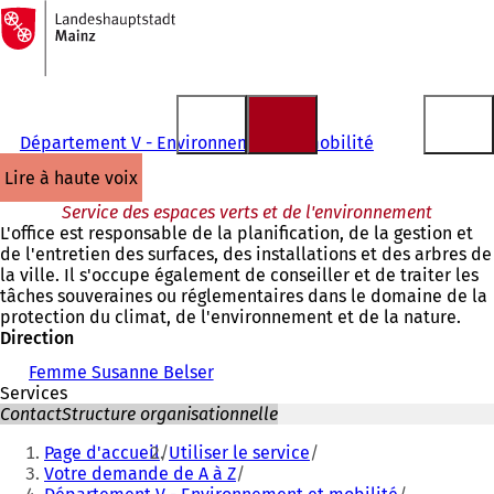
Vers
la
Accéder au contenu
page
d'accueil
Département V - Environnement et mobilité
lire à haute voix
Service des espaces verts et de l'environnement
L'office est responsable de la planification, de la gestion et
de l'entretien des surfaces, des installations et des arbres de
la ville. Il s'occupe également de conseiller et de traiter les
tâches souveraines ou réglementaires dans le domaine de la
protection du climat, de l'environnement et de la nature.
Direction
Femme Susanne Belser
Services
Contact
Structure organisationnelle
Vous
Page d'accueil
Utiliser le service
êtes
Votre demande de A à Z