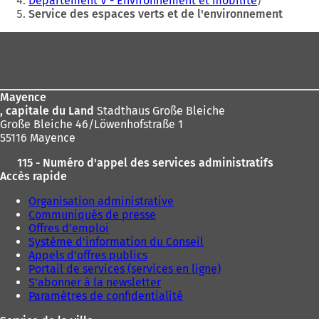
Département V - Environnement et mobilité
ici
Service des espaces verts et de l'environnement
:
Pied
de
page
Mayence
, capitale du Land
Stadthaus Große Bleiche
Große Bleiche 46/Löwenhofstraße 1
55116 Mayence
115 - Numéro d'appel des services administratifs
Accès rapide
Organisation administrative
Communiqués de presse
Offres d'emploi
Système d'information du Conseil
Appels d'offres publics
Portail de services (services en ligne)
S'abonner à la newsletter
Paramètres de confidentialité