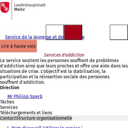
Vers
la
Accéder au contenu
page
d'accueil
Service de la jeunesse et de la famille
lire à haute voix
Services d'addiction
Le service soutient les personnes souffrant de problèmes
d'addiction ainsi que leurs proches et offre une aide dans les
situations de crise. L'objectif est la stabilisation, la
participation et la réinsertion sociale des personnes
souffrant d'addiction.
Direction
Mr Philipp Sperb
Tâches
Services
Téléchargements et liens
Contact
Structure organisationnelle
Vous