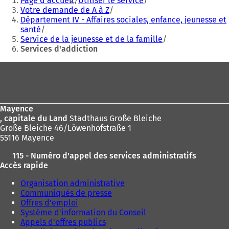
Page d'accueil
Utiliser le service
êtes
Votre demande de A à Z
Département IV - Affaires sociales, enfance, jeunesse et
ici
santé
:
Service de la jeunesse et de la famille
Services d'addiction
Pied
de
page
Mayence
, capitale du Land
Stadthaus Große Bleiche
Große Bleiche 46/Löwenhofstraße 1
55116 Mayence
115 - Numéro d'appel des services administratifs
Accès rapide
Organisation administrative
Communiqués de presse
Offres d'emploi
Système d'information du Conseil
Appels d'offres publics