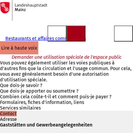
Vers
la
Accéder au contenu
page
d'accueil
Restaurants et affaires commerciales
lire à haute voix
Demander une utilisation spéciale de l'espace public
Vous pouvez également utiliser les voies publiques à
d'autres fins que la circulation et l'usage commun. Pour cela,
vous avez généralement besoin d'une autorisation
d'utilisation spéciale.
Que dois-je savoir ?
Que dois-je apporter ou soumettre ?
Combien cela coûte-t-il et comment puis-je payer ?
Formulaires, fiches d'information, liens
Services similaires
Contact
Adresse
Gaststätten und Gewerbeangelegenheiten