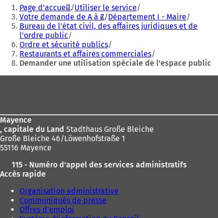
Vous
n
n
Page d'accueil
Utiliser le service
êtes
s
s
Votre demande de A à Z
Département I - Maire
u
u
Bureau de l'état civil, des affaires juridiques et de
ici
n
n
l'ordre public
:
n
n
Ordre et sécurité publics
o
o
Restaurants et affaires commerciales
u
u
Demander une utilisation spéciale de l'espace public
v
v
Pied
e
e
l
l
de
o
o
page
n
n
g
g
Mayence
l
l
, capitale du Land
Stadthaus Große Bleiche
e
e
Große Bleiche 46/Löwenhofstraße 1
t
t
55116 Mayence
)
)
115 - Numéro d'appel des services administratifs
Accès rapide
Organisation administrative
Communiqués de presse
Offres d'emploi