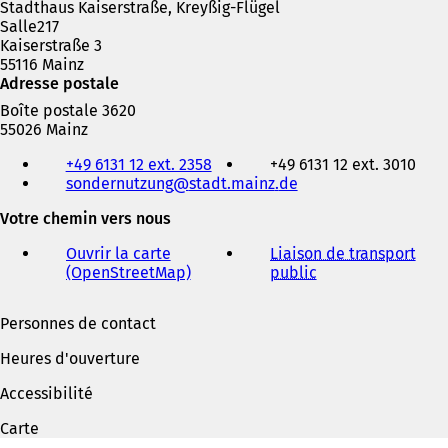
Stadthaus Kaiserstraße, Kreyßig-Flügel
Salle217
Kaiserstraße 3
55116 Mainz
Adresse postale
Boîte postale 3620
55026 Mainz
Téléphone,
+49 6131 12 ext. 2358
+49 6131 12 ext. 3010
fax
sondernutzung
stadt.mainz
de
et
adresse
Votre chemin vers nous
électronique
Ouvrir la carte
Liaison de transport
(OpenStreetMap)
(
public
(
S
S
'
'
Personnes de contact
o
o
u
u
Heures d'ouverture
v
v
r
r
Accessibilité
e
e
d
d
Carte
a
a