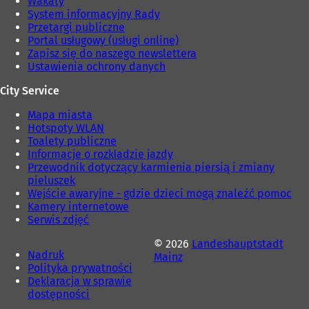
Wakaty
System informacyjny Rady
Przetargi publiczne
Portal usługowy (usługi online)
Zapisz się do naszego newslettera
Ustawienia ochrony danych
City Service
Mapa miasta
Hotspoty WLAN
Toalety publiczne
Informacje o rozkładzie jazdy
Przewodnik dotyczący karmienia piersią i zmiany
pieluszek
Wejście awaryjne - gdzie dzieci mogą znaleźć pomoc
Kamery internetowe
Serwis zdjęć
© 2026
Landeshauptstadt
Nadruk
Mainz
Polityka prywatności
Deklaracja w sprawie
dostępności