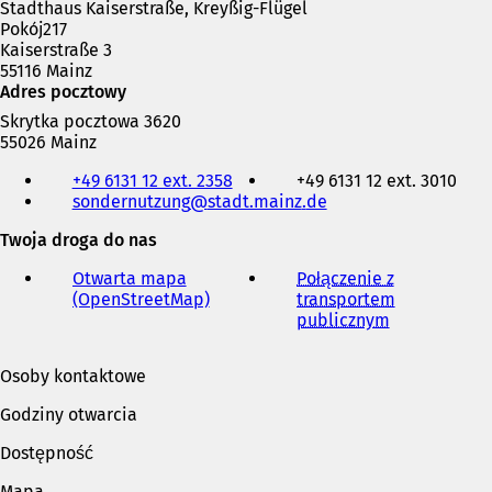
Stadthaus Kaiserstraße, Kreyßig-Flügel
Pokój217
Kaiserstraße 3
55116 Mainz
Adres pocztowy
Skrytka pocztowa 3620
55026 Mainz
Telefon,
+49 6131 12 ext. 2358
+49 6131 12 ext. 3010
faks
sondernutzung
stadt.mainz
de
i
adres
Twoja droga do nas
e-
mail
Otwarta mapa
Połączenie z
(OpenStreetMap)
(
transportem
O
publicznym
(
t
O
w
t
Osoby kontaktowe
i
w
e
i
Godziny otwarcia
r
e
a
r
Dostępność
s
a
i
s
Mapa