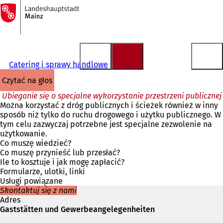
Do
strony
Przejdź do treści
głównej
Catering i sprawy handlowe
czytać na głos
Ubieganie się o specjalne wykorzystanie przestrzeni publicznej
Można korzystać z dróg publicznych i ścieżek również w inny
sposób niż tylko do ruchu drogowego i użytku publicznego. W
tym celu zazwyczaj potrzebne jest specjalne zezwolenie na
użytkowanie.
Co muszę wiedzieć?
Co muszę przynieść lub przesłać?
Ile to kosztuje i jak mogę zapłacić?
Formularze, ulotki, linki
Usługi powiązane
Skontaktuj się z nami
Adres
Gaststätten und Gewerbeangelegenheiten