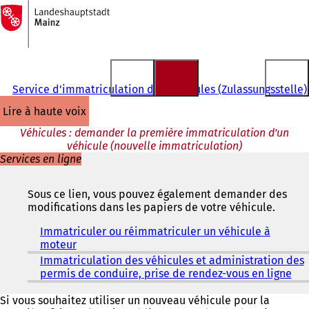
Vers
la
Accéder au contenu
page
d'accueil
Service d'immatriculation des véhicules (Zulassungsstelle)
lire à haute voix
Véhicules : demander la première immatriculation d'un
véhicule (nouvelle immatriculation)
Services en ligne
Sous ce lien, vous pouvez également demander des
modifications dans les papiers de votre véhicule.
Immatriculer ou réimmatriculer un véhicule à
moteur
(
S
Immatriculation des véhicules et administration des
'
permis de conduire, prise de rendez-vous en ligne
(
o
S
u
'
Si vous souhaitez utiliser un nouveau véhicule pour la