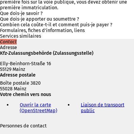
v
o
première fois sur la voie publique, vous devez obtenir une
r
u
première immatriculation.
e
v
Que dois-je savoir ?
d
r
Que dois-je apporter ou soumettre ?
a
e
Combien cela coûte-t-il et comment puis-je payer ?
n
d
Formulaires, fiches d'information, liens
s
a
Services similaires
u
n
Contact
n
s
Adresse
n
u
Kfz-Zulassungsbehörde (Zulassungsstelle)
o
n
u
Elly-Beinhorn-Straße 16
n
v
55129 Mainz
o
e
Adresse postale
u
l
v
Boîte postale 3820
o
e
55028 Mainz
n
l
Votre chemin vers nous
g
o
l
n
Ouvrir la carte
Liaison de transport
e
g
(OpenStreetMap)
(
public
(
t
l
S
S
)
e
'
'
Personnes de contact
t
o
o
)
u
u