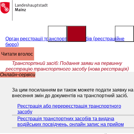
На
головну
Перейти до змісту
сторінку
Орган реєстрації транспортних засобів (реєстраційне
бюро)
читати вголос
Транспортний засіб: Подання заяви на первинну
реєстрацію транспортного засобу (нова реєстрація)
Онлайн-сервіси
За цим посиланням ви також можете подати заявку на
внесення змін до документів на транспортний засіб.
Реєстрація або перереєстрація транспортного
засобу
(
В
Реєстрація транспортних засобів та видача
і
водійських посвідчень, онлайн запис на прийом
(
д
В