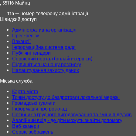
)
)
, 55116 Майнц
115 — номер телефону адміністрації
Швидкий доступ
Адміністративна організація
Прес-релізи
Вакансії
Інформаційна система ради
Публічні тендери
Сервісний портал (онлайн-сервіси)
Підпишіться на нашу розсилку
Налаштування захисту даних
Міська служба
Карта міста
Точки доступу до бездротової локальної мережі
Громадські туалети
Інформація про розклад
Посібник з грудного вигодовування та зміни підгузків
Аварійний вхід - де діти можуть знайти допомогу
Веб-камери
Сервіс зображень