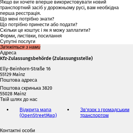
к
і
Якщо ви хочете вперше використовувати новий
р
д
транспортний засіб у дорожньому русі, вам необхідна
и
к
перша реєстрація.
в
р
Що мені потрібно знати?
а
и
Що потрібно принести або подати?
є
в
Скільки це коштує і як я можу заплатити?
т
а
Форми, листівки, посилання
ь
є
Супутні послуги
с
т
Зв'яжіться з нами
я
ь
Адреса
в
с
Kfz-Zulassungsbehörde (Zulassungsstelle)
н
я
о
Elly-Beinhorn-Straße 16
в
в
55129 Mainz
н
і
Поштова адреса
о
й
в
Поштова скринька 3820
в
і
55028 Mainz
к
й
Твій шлях до нас
л
в
а
к
Відкрита мапа
Зв'язок з громадським
д
л
(OpenStreetMap)
(
транспортом
(
ц
а
В
В
і
д
і
і
)
Контактні особи
ц
д
д