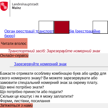
На
головну
Перейти до змісту
сторінку
Орган реєстрації транспортних засобів (реєстраційне
бюро)
читати вголос
Транспортний засіб: Зарезервуйте номерний знак
Онлайн-сервіси
Зарезервуйте номерний знак
(
В
і
Бажаєте отримати особливу комбінацію букв або цифр для
д
свого номерного знаку? Ви можете зарезервувати або
к
замовити спеціальний номерний знак за окрему плату.
р
Що мені потрібно знати?
и
Що потрібно принести або подати?
в
Скільки це коштує і як я можу заплатити?
а
Форми, листівки, посилання
є
Зв'яжіться з нами