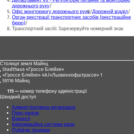
Департамент VII - Регуляторні питання та моніторинг
я
я
дорожнього руху
в
в
Офіс моніторингу дорожнього руху
Дорожній відділ
н
н
Орган реєстрації транспортних засобів (реєстраційне
о
о
бюро)
в
в
Транспортний засіб: Зарезервуйте номерний знак
і
і
Зона
й
й
в
в
для
к
к
ніг
л
л
а
а
Столиця землі Майнц
д
д
,
Stadthaus «Гроссе Бляйхе»
ц
ц
, «Гроссе Бляйхе» 46/«Льовенхофштрассе» 1
і
і
, 55116 Майнц
)
)
115 — номер телефону адміністрації
Швидкий доступ
Адміністративна організація
Прес-релізи
Вакансії
Інформаційна система ради
Публічні тендери