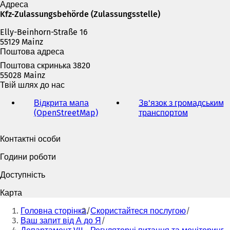
т
Адреса
ь
Kfz-Zulassungsbehörde (Zulassungsstelle)
с
Elly-Beinhorn-Straße 16
я
55129 Mainz
в
Поштова адреса
н
о
Поштова скринька 3820
в
55028 Mainz
і
Твій шлях до нас
й
в
Відкрита мапа
Зв'язок з громадським
к
(OpenStreetMap)
(
транспортом
(
л
В
В
а
і
і
Контактні особи
д
д
д
ц
к
к
Години роботи
і
р
р
)
и
и
Доступність
в
в
а
а
Карта
є
є
Ти
т
т
Головна сторінка
Скористайтеся послугою
тут:
ь
ь
Ваш запит від А до Я
с
с