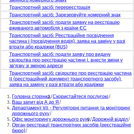
Транспортний засіб: перереєстрація
Транспортний засіб: Зарезервуйте номерний знак
Транспортний засіб: подати заявку на реєстрацію
вживаного автомобіля з країни ЄС
Транспортний засіб: Реєстраційне посвідчення
частина I (посвідчення водія), заява на заміну у разі
втрати або крадіжки (BUS)
Транспортний засіб: подати заяву про видачу
свідоцтва про реєстрацію частини I, внести зміни у
зв'язку зі зміною адреси
Транспортний засіб: свідоцтво про реєстрацію частина
II (реєстраційний документ транспортного засобу),
заява на заміну у разі втрати або крадіжки
Ти
Головна сторінка
Скористайтеся послугою
тут:
Ваш запит від А до Я
Департамент VII - Регуляторні питання та моніторинг
дорожнього руху
Офіс моніторингу дорожнього руху
Дорожній відділ
Орган реєстрації транспортних засобів (реєстраційне
бюро)