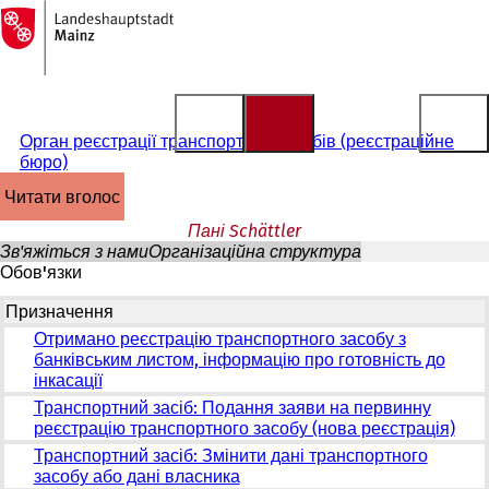
На
головну
Перейти до змісту
сторінку
Орган реєстрації транспортних засобів (реєстраційне
бюро)
читати вголос
Пані Schättler
Зв'яжіться з нами
Організаційна структура
Обов'язки
Призначення
Отримано реєстрацію транспортного засобу з
банківським листом, інформацію про готовність до
інкасації
Транспортний засіб: Подання заяви на первинну
реєстрацію транспортного засобу (нова реєстрація)
Транспортний засіб: Змінити дані транспортного
засобу або дані власника