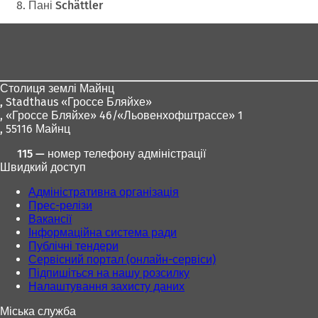
Пані Schättler
Зона
для
ніг
Столиця землі Майнц
,
Stadthaus «Гроссе Бляйхе»
, «Гроссе Бляйхе» 46/«Льовенхофштрассе» 1
, 55116 Майнц
115 — номер телефону адміністрації
Швидкий доступ
Адміністративна організація
Прес-релізи
Вакансії
Інформаційна система ради
Публічні тендери
Сервісний портал (онлайн-сервіси)
Підпишіться на нашу розсилку
Налаштування захисту даних
Міська служба