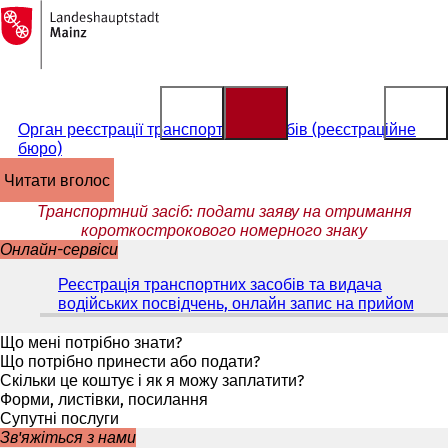
На
головну
Перейти до змісту
сторінку
Орган реєстрації транспортних засобів (реєстраційне
бюро)
читати вголос
Транспортний засіб: подати заяву на отримання
короткострокового номерного знаку
Онлайн-сервіси
Реєстрація транспортних засобів та видача
водійських посвідчень, онлайн запис на прийом
(
В
і
Що мені потрібно знати?
д
Що потрібно принести або подати?
к
Скільки це коштує і як я можу заплатити?
р
Форми, листівки, посилання
и
Супутні послуги
в
Зв'яжіться з нами