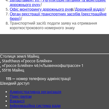
Департамент VII - Регуляторні питання та моніторинг
я
я
дорожнього руху
в
в
Офіс моніторингу дорожнього руху
Дорожній відділ
н
н
Орган реєстрації транспортних засобів (реєстраційне
о
о
бюро)
в
в
Транспортний засіб: подати заяву на отримання
і
і
короткострокового номерного знаку
й
й
Зона
в
в
к
к
для
л
л
ніг
а
а
д
д
Столиця землі Майнц
ц
ц
,
Stadthaus «Гроссе Бляйхе»
і
і
, «Гроссе Бляйхе» 46/«Льовенхофштрассе» 1
)
)
, 55116 Майнц
115 — номер телефону адміністрації
Швидкий доступ
Адміністративна організація
Прес-релізи
Вакансії
Інформаційна система ради