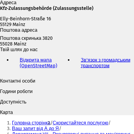
а
Адреса
є
Kfz-Zulassungsbehörde (Zulassungsstelle)
т
Elly-Beinhorn-Straße 16
ь
55129 Mainz
с
Поштова адреса
я
в
Поштова скринька 3820
н
55028 Mainz
о
Твій шлях до нас
в
і
Відкрита мапа
Зв'язок з громадським
й
(OpenStreetMap)
(
транспортом
(
в
В
В
к
і
і
Контактні особи
л
д
д
а
к
к
Години роботи
д
р
р
ц
и
и
Доступність
і
в
в
)
а
а
Карта
є
є
Ти
т
т
Головна сторінка
Скористайтеся послугою
тут:
ь
ь
Ваш запит від А до Я
с
с