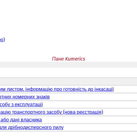
ро)
Пане Kumerics
м листом, інформацію про готовність до інкасації
ртних номерних знаків
собу з експлуатації
ацію транспортного засобу (нова реєстрація)
 або дані власника
для дрібнодисперсного пилу