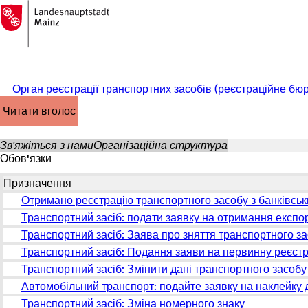
На
головну
Перейти до змісту
сторінку
Орган реєстрації транспортних засобів (реєстраційне бю
читати вголос
Зв'яжіться з нами
Організаційна структура
Обов'язки
Призначення
Отримано реєстрацію транспортного засобу з банківськи
Транспортний засіб: подати заявку на отримання експо
Транспортний засіб: Заява про зняття транспортного за
Транспортний засіб: Подання заяви на первинну реєстр
Транспортний засіб: Змінити дані транспортного засобу
Автомобільний транспорт: подайте заявку на наклейку 
Транспортний засіб: Зміна номерного знаку