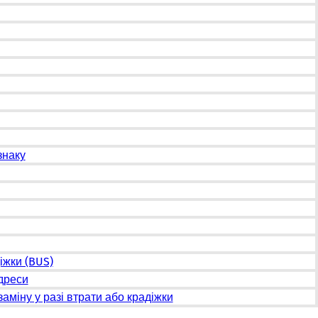
знаку
іжки (BUS)
адреси
аміну у разі втрати або крадіжки