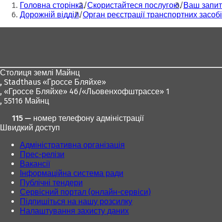
Головна сторінка
Скористайтеся послугою
Ваш запит
тут:
Дорожній відділ
Орган реєстрації транспортних засоб
Зона
для
ніг
Столиця землі Майнц
,
Stadthaus «Гроссе Бляйхе»
, «Гроссе Бляйхе» 46/«Льовенхофштрассе» 1
, 55116 Майнц
115 — номер телефону адміністрації
Швидкий доступ
Адміністративна організація
Прес-релізи
Вакансії
Інформаційна система ради
Публічні тендери
Сервісний портал (онлайн-сервіси)
Підпишіться на нашу розсилку
Налаштування захисту даних