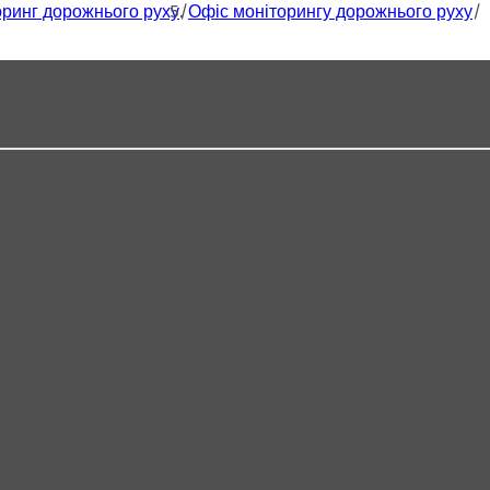
оринг дорожнього руху
Офіс моніторингу дорожнього руху