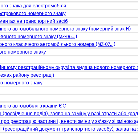
ого знака для електромобіля
острокового номерного знаку
ументах на транспортний засіб
чного автомобільного номерного знаку (номерний знак H)
воного номерного знаку (MZ-06...)
ного класичного автомобільного номера (MZ-07...)
ого номерного знаку
 іншому реєстраційному окрузі та видача нового номерного 
межах району реєстрації
го номерного знаку
аного автомобіля з країни ЄС
(посвідчення водія), заява на заміну у разі втрати або крад
про реєстрацію частини I, внести зміни у зв'язку зі зміною 
I (реєстраційний документ транспортного засобу), заява на з