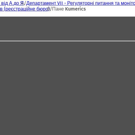
 від А до Я
Департамент VII - Регуляторні питання та моніт
ів (реєстраційне бюро)
Пане Kumerics