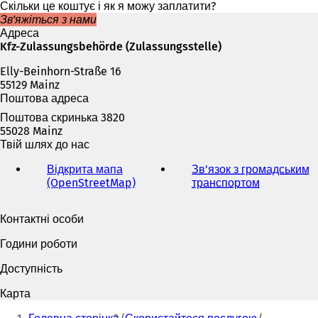
в
Скільки це коштує і як я можу заплатити?
а
Зв'яжіться з нами
є
Адреса
т
Kfz-Zulassungsbehörde (Zulassungsstelle)
ь
Elly-Beinhorn-Straße 16
с
55129 Mainz
я
Поштова адреса
в
н
Поштова скринька 3820
о
55028 Mainz
в
Твій шлях до нас
і
й
Відкрита мапа
Зв'язок з громадським
в
(OpenStreetMap)
(
транспортом
(
к
В
В
л
і
і
Контактні особи
а
д
д
д
к
к
Години роботи
ц
р
р
і
и
и
Доступність
)
в
в
а
а
Карта
є
є
Ти
т
т