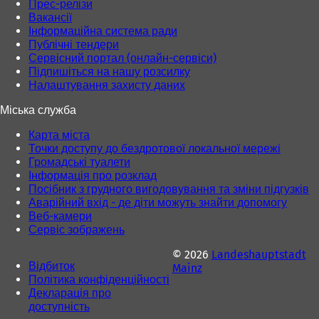
Прес-релізи
Вакансії
Інформаційна система ради
Публічні тендери
Сервісний портал (онлайн-сервіси)
Підпишіться на нашу розсилку
Налаштування захисту даних
Міська служба
Карта міста
Точки доступу до бездротової локальної мережі
Громадські туалети
Інформація про розклад
Посібник з грудного вигодовування та зміни підгузків
Аварійний вхід - де діти можуть знайти допомогу
Веб-камери
Сервіс зображень
© 2026
Landeshauptstadt
Відбиток
Mainz
Політика конфіденційності
Декларація про
доступність