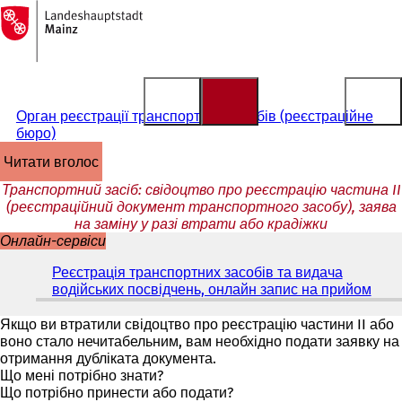
На
головну
Перейти до змісту
сторінку
Орган реєстрації транспортних засобів (реєстраційне
бюро)
читати вголос
Транспортний засіб: свідоцтво про реєстрацію частина II
(реєстраційний документ транспортного засобу), заява
на заміну у разі втрати або крадіжки
Онлайн-сервіси
Реєстрація транспортних засобів та видача
водійських посвідчень, онлайн запис на прийом
(
В
і
Якщо ви втратили свідоцтво про реєстрацію частини II або
д
воно стало нечитабельним, вам необхідно подати заявку на
к
отримання дубліката документа.
р
Що мені потрібно знати?
и
Що потрібно принести або подати?