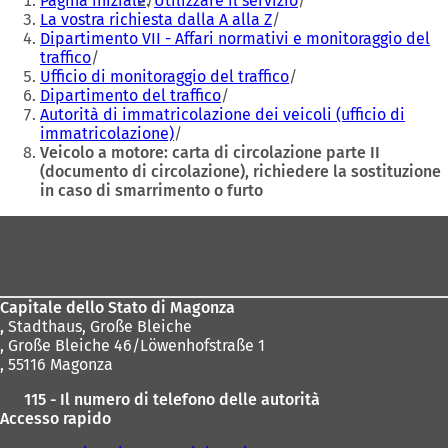
Pagina iniziale
Utilizzare il servizio
qui:
a
a
La vostra richiesta dalla A alla Z
n
n
Dipartimento VII - Affari normativi e monitoraggio del
u
u
traffico
o
o
Ufficio di monitoraggio del traffico
v
v
Dipartimento del traffico
a
a
Autorità di immatricolazione dei veicoli (ufficio di
s
s
immatricolazione)
c
c
Veicolo a motore: carta di circolazione parte II
h
h
(documento di circolazione), richiedere la sostituzione
e
e
in caso di smarrimento o furto
d
d
Area
a
a
)
)
dei
piedi
Capitale dello Stato di Magonza
,
Stadthaus, Große Bleiche
, Große Bleiche 46/Löwenhofstraße 1
, 55116 Magonza
115 - Il numero di telefono delle autorità
Accesso rapido