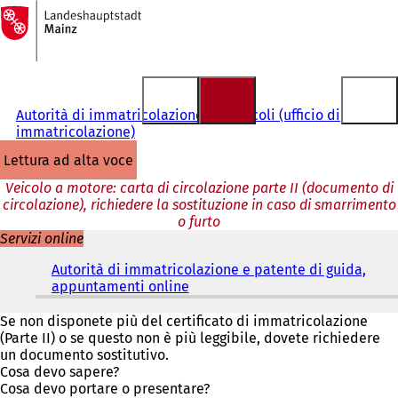
Alla
pagina
Vai al contenuto
iniziale
Autorità di immatricolazione dei veicoli (ufficio di
immatricolazione)
lettura ad alta voce
Veicolo a motore: carta di circolazione parte II (documento di
circolazione), richiedere la sostituzione in caso di smarrimento
o furto
Servizi online
Autorità di immatricolazione e patente di guida,
appuntamenti online
(
S
i
Se non disponete più del certificato di immatricolazione
a
(Parte II) o se questo non è più leggibile, dovete richiedere
p
un documento sostitutivo.
r
Cosa devo sapere?
e
Cosa devo portare o presentare?