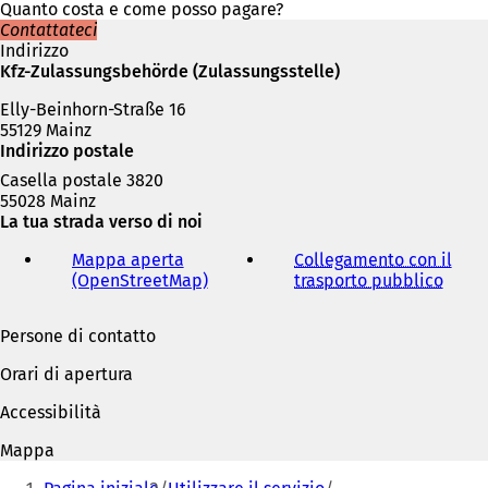
i
Quanto costa e come posso pagare?
n
Contattateci
u
Indirizzo
n
Kfz-Zulassungsbehörde (Zulassungsstelle)
a
Elly-Beinhorn-Straße 16
n
55129 Mainz
u
Indirizzo postale
o
v
Casella postale 3820
a
55028 Mainz
s
La tua strada verso di noi
c
h
Mappa aperta
Collegamento con il
e
(OpenStreetMap)
(
trasporto pubblico
(
d
S
S
a
i
i
Persone di contatto
)
a
a
p
p
Orari di apertura
r
r
e
e
Accessibilità
i
i
n
n
Mappa
u
u
Siete
n
n