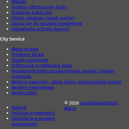
Wakaty
System informacyjny Rady
Przetargi publiczne
Portal usługowy (usługi online)
Zapisz się do naszego newslettera
Ustawienia ochrony danych
City Service
Mapa miasta
Hotspoty WLAN
Toalety publiczne
Informacje o rozkładzie jazdy
Przewodnik dotyczący karmienia piersią i zmiany
pieluszek
Wejście awaryjne - gdzie dzieci mogą znaleźć pomoc
Kamery internetowe
Serwis zdjęć
© 2026
Landeshauptstadt
Nadruk
Mainz
Polityka prywatności
Deklaracja w sprawie
dostępności