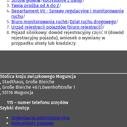
Strona główna
Korzystanie z usługi
tutaj:
n
w
Twoja prośba od A do Z
o
n
Departament VII - Sprawy regulacyjne i monitorowanie
w
o
ruchu
e
w
Biuro monitorowania ruchu
Dział ruchu drogowego
j
e
Urząd rejestracji pojazdów (biuro rejestracji)
k
j
Pojazd silnikowy: dowód rejestracyjny część II (dowód
a
k
rejestracyjny pojazdu), wniosek o wymianę w
r
a
przypadku utraty lub kradzieży
c
r
Obszar
i
c
e
i
stóp
)
e
)
Stolica kraju związkowego Moguncja
,
Stadthaus, Große Bleiche
, Große Bleiche 46/Löwenhofstraße 1
, 55116 Moguncja
115 – numer telefonu urzędów
Szybki dostęp
Organizacja administracyjna
Komunikaty prasowe