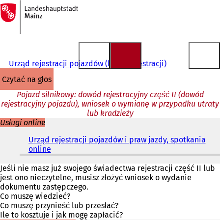
Do
strony
Przejdź do treści
głównej
Urząd rejestracji pojazdów (biuro rejestracji)
czytać na głos
Pojazd silnikowy: dowód rejestracyjny część II (dowód
rejestracyjny pojazdu), wniosek o wymianę w przypadku utraty
lub kradzieży
Usługi online
Urząd rejestracji pojazdów i praw jazdy, spotkania
online
(
O
t
Jeśli nie masz już swojego świadectwa rejestracji część II lub
w
jest ono nieczytelne, musisz złożyć wniosek o wydanie
i
dokumentu zastępczego.
e
Co muszę wiedzieć?
r
Co muszę przynieść lub przesłać?
a
Ile to kosztuje i jak mogę zapłacić?