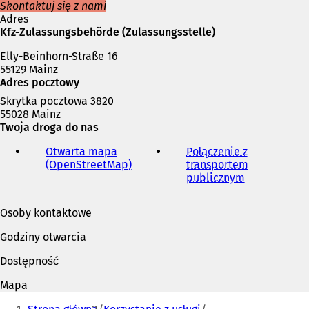
s
Skontaktuj się z nami
i
Adres
ę
Kfz-Zulassungsbehörde (Zulassungsstelle)
w
Elly-Beinhorn-Straße 16
n
55129 Mainz
o
Adres pocztowy
w
e
Skrytka pocztowa 3820
j
55028 Mainz
k
Twoja droga do nas
a
r
Otwarta mapa
Połączenie z
c
(OpenStreetMap)
(
transportem
i
O
publicznym
(
e
t
O
)
w
t
Osoby kontaktowe
i
w
e
i
Godziny otwarcia
r
e
a
r
Dostępność
s
a
i
s
Mapa
ę
i
Jesteś
w
ę