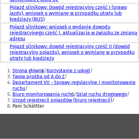
Pojazd silnikowy: Dowód rejestracyjny część I (prawo
jazdy), wniosek o wymianę w przypadku utraty lub
kradzieży (BUS)
Pojazd silnikowy: wniosek o wydanie dowodu
rejestracyjnego część I, aktualizacja w związku ze zmianą
adresu
Pojazd silnikowy: dowód rejestracyjny część II (dowód
rejestracyjny pojazdu), wniosek o wymianę w przypadku
utraty lub kradzieży
Jesteś
Strona główna
Korzystanie z usługi
tutaj:
Twoja prośba od A do Z
Departament VII - Sprawy regulacyjne i monitorowanie
ruchu
Biuro monitorowania ruchu
Dział ruchu drogowego
Urząd rejestracji pojazdów (biuro rejestracji)
Pani Schättler
Obszar
stóp