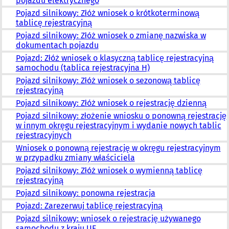
pojazdu elektrycznego
Pojazd silnikowy: Złóż wniosek o krótkoterminową
tablicę rejestracyjną
Pojazd silnikowy: Złóż wniosek o zmianę nazwiska w
dokumentach pojazdu
Pojazd: Złóż wniosek o klasyczną tablicę rejestracyjną
samochodu (tablica rejestracyjna H)
Pojazd silnikowy: Złóż wniosek o sezonową tablicę
rejestracyjną
Pojazd silnikowy: Złóż wniosek o rejestrację dzienną
Pojazd silnikowy: złożenie wniosku o ponowną rejestrację
w innym okręgu rejestracyjnym i wydanie nowych tablic
rejestracyjnych
Wniosek o ponowną rejestrację w okręgu rejestracyjnym
w przypadku zmiany właściciela
Pojazd silnikowy: Złóż wniosek o wymienną tablicę
rejestracyjną
Pojazd silnikowy: ponowna rejestracja
Pojazd: Zarezerwuj tablicę rejestracyjną
Pojazd silnikowy: wniosek o rejestrację używanego
samochodu z kraju UE