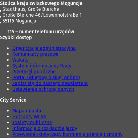
Stolica kraju związkowego Moguncja
,
Stadthaus, Große Bleiche
, Große Bleiche 46/Löwenhofstraße 1
, 55116 Moguncja
115 – numer telefonu urzędów
Szybki dostęp
Organizacja administracyjna
Komunikaty prasowe
Wakaty
System informacyjny Rady
Przetargi publiczne
Portal usługowy (usługi online)
Zapisz się do naszego newslettera
Ustawienia ochrony danych
City Service
Mapa miasta
Hotspoty WLAN
Toalety publiczne
Informacje o rozkładzie jazdy
Przewodnik dotyczący karmienia piersią i zmiany