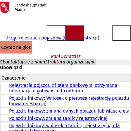
Do
strony
Przejdź do treści
głównej
Urząd rejestracji pojazdów (biuro rejestracji)
czytać na głos
Pani Schättler
Skontaktuj się z nami
Struktura organizacyjna
Obowiązki
Oznaczenie
Rejestracja pojazdu z listem bankowym, otrzymana
informacja o gotowości do odbioru
Pojazd silnikowy: Wniosek o pierwszą rejestrację pojazdu
(nowa rejestracja)
Pojazd silnikowy: zmiana danych pojazdu lub właściciela
Pojazd silnikowy: zmiana tablicy rejestracyjnej
Pojazd silnikowy: wniosek o tablicę rejestracyjną dla