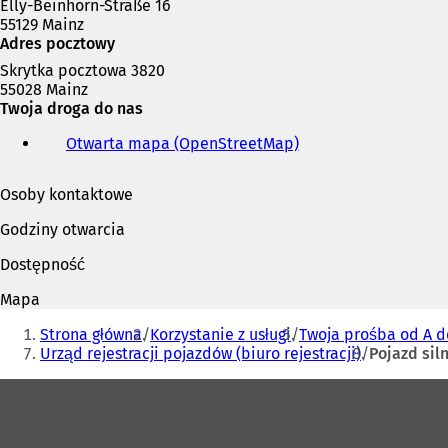
Elly-Beinhorn-Straße 16
55129 Mainz
Adres pocztowy
Skrytka pocztowa 3820
55028 Mainz
Twoja droga do nas
Otwarta mapa (OpenStreetMap)
(
O
t
Osoby kontaktowe
w
i
Godziny otwarcia
e
r
Dostępność
a
s
Mapa
i
Jesteś
ę
Strona główna
Korzystanie z usługi
Twoja prośba od A d
tutaj:
w
Urząd rejestracji pojazdów (biuro rejestracji)
Pojazd sil
n
Obszar
o
w
stóp
e
j