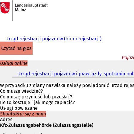
Do
strony
Przejdź do treści
głównej
Urząd rejestracji pojazdów (biuro rejestracji)
czytać na głos
Pojaz
Usługi online
Urząd rejestracji pojazdów i praw jazdy, spotkania onl
W przypadku zmiany nazwiska należy powiadomić urząd rejest
Co muszę wiedzieć?
Co muszę przynieść lub przesłać?
Ile to kosztuje i jak mogę zapłacić?
Usługi powiązane
Skontaktuj się z nami
Adres
Kfz-Zulassungsbehörde (Zulassungsstelle)