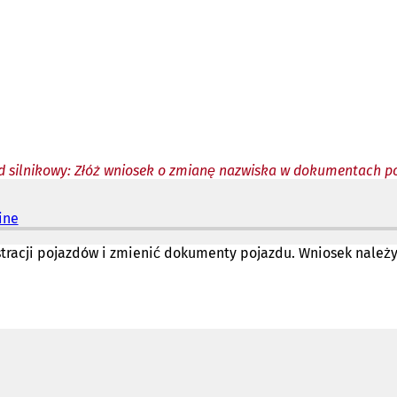
d silnikowy: Złóż wniosek o zmianę nazwiska w dokumentach p
ine
(
O
t
racji pojazdów i zmienić dokumenty pojazdu. Wniosek należy 
w
i
e
r
a
s
i
ę