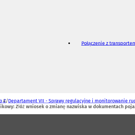
w
n
o
w
e
j
k
a
Połączenie z transport
r
c
i
e
)
o Z
Departament VII - Sprawy regulacyjne i monitorowanie ru
nikowy: Złóż wniosek o zmianę nazwiska w dokumentach poj