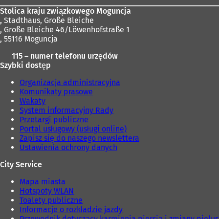
k
Stolica kraju związkowego Moguncja
a
,
Stadthaus, Große Bleiche
r
, Große Bleiche 46/Löwenhofstraße 1
c
, 55116 Moguncja
i
e
115 – numer telefonu urzędów
)
Szybki dostęp
Organizacja administracyjna
Komunikaty prasowe
Wakaty
System informacyjny Rady
Przetargi publiczne
Portal usługowy (usługi online)
Zapisz się do naszego newslettera
Ustawienia ochrony danych
City Service
Mapa miasta
Hotspoty WLAN
Toalety publiczne
Informacje o rozkładzie jazdy
Przewodnik dotyczący karmienia piersią i zmiany pielu