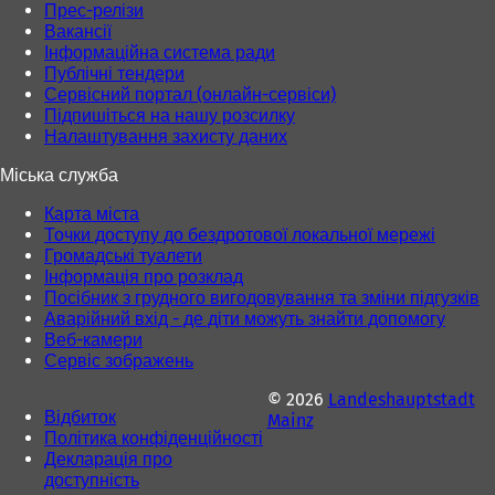
Прес-релізи
Вакансії
Інформаційна система ради
Публічні тендери
Сервісний портал (онлайн-сервіси)
Підпишіться на нашу розсилку
Налаштування захисту даних
Міська служба
Карта міста
Точки доступу до бездротової локальної мережі
Громадські туалети
Інформація про розклад
Посібник з грудного вигодовування та зміни підгузків
Аварійний вхід - де діти можуть знайти допомогу
Веб-камери
Сервіс зображень
© 2026
Landeshauptstadt
Відбиток
Mainz
Політика конфіденційності
Декларація про
доступність