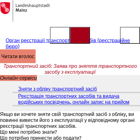
На
головну
Перейти до змісту
сторінку
Орган реєстрації транспортних засобів (реєстраційне
бюро)
читати вголос
Транспортний засіб: Заява про зняття транспортного
засобу з експлуатації
Онлайн-сервіси
Зняти з обліку транспортний засіб
(
В
Реєстрація транспортних засобів та видача
і
водійських посвідчень, онлайн запис на прийом
(
д
В
к
і
Якщо ви хочете зняти свій транспортний засіб з обліку, ви
р
д
повинні вивести його з експлуатації у відповідному органі
и
к
реєстрації транспортних засобів.
в
р
Що мені потрібно знати?
а
и
Що потрібно принести або подати?