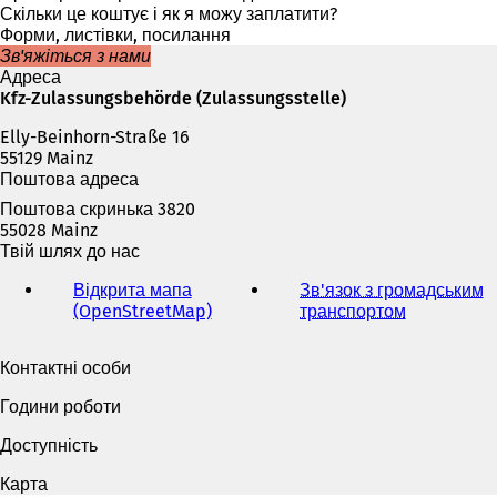
є
в
Скільки це коштує і як я можу заплатити?
т
а
Форми, листівки, посилання
ь
є
Зв'яжіться з нами
с
т
Адреса
я
ь
Kfz-Zulassungsbehörde (Zulassungsstelle)
в
с
н
Elly-Beinhorn-Straße 16
я
о
55129 Mainz
в
в
Поштова адреса
н
і
о
Поштова скринька 3820
й
в
55028 Mainz
в
і
Твій шлях до нас
к
й
л
в
Відкрита мапа
Зв'язок з громадським
а
к
(OpenStreetMap)
(
транспортом
(
д
л
В
В
ц
а
і
і
і
Контактні особи
д
д
д
)
ц
к
к
Години роботи
і
р
р
)
и
и
Доступність
в
в
а
а
Карта