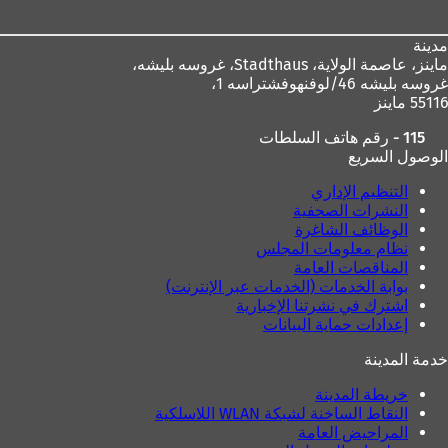
ي
ب
ج
مدينة
د
ماينز، عاصمة الولاية،
Stadthaus، غروسه بليشه،
ي
غروسه بليشه 46/لوفنهوفشتراسه 1،
د
55116 ماينز
ة
)
115 - رقم هاتف السلطات
الوصول السريع
التنظيم الإداري
النشرات الصحفية
الوظائف الشاغرة
نظام معلومات المجلس
المناقصات العامة
بوابة الخدمات (الخدمات عبر الإنترنت)
اشترك في نشرتنا الإخبارية
إعدادات حماية البيانات
خدمة المدينة
خريطة المدينة
النقاط الساخنة لشبكة WLAN اللاسلكية
المراحيض العامة