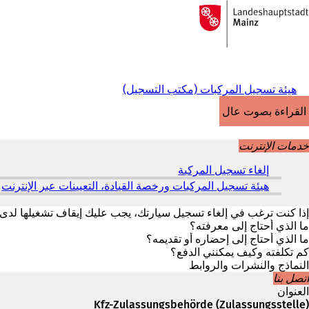
إلى
الصفحة
الانتقال إلى المحتوى
الرئيسية
هيئة تسجيل المركبات (مكتب التسجيل)
القراءة بصوت عالٍ
خدمات الإنترنت
إلغاء تسجيل المركبة
(
ي
هيئة تسجيل المركبات ورخصة القيادة، التعيينات عبر الإنترنت
(
ف
ي
ت
ف
إذا كنت ترغب في إلغاء تسجيل سيارتك، يجب عليك إيقاف تشغيلها لد
ح
ت
ما الذي أحتاج إلى معرفته؟
ف
ح
ما الذي أحتاج إلى إحضاره أو تقديمه؟
ي
ف
كم تكلفته وكيف يمكنني الدفع؟
ع
ي
النماذج والنشرات والروابط
ل
ع
اتصل بنا
ا
ل
العنوان
م
ا
Kfz-Zulassungsbehörde (Zulassungsstelle)