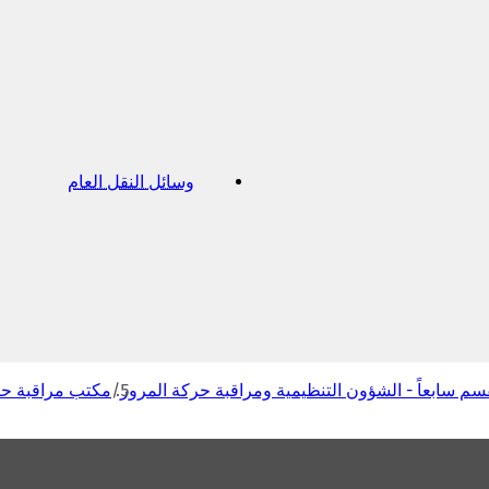
وسائل النقل العام
(
ي
ف
ت
ح
ف
ي
ع
ل
ا
م
سم سابعاً - الشؤون التنظيمية ومراقبة حركة المرور
مكتب مراقبة حر
ة
ت
ب
و