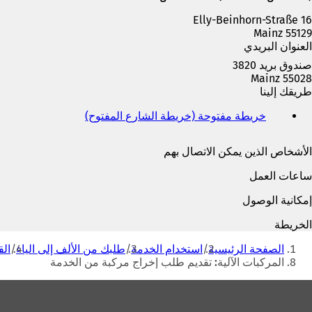
ة
م
ت
Elly-Beinhorn-Straße 16
ة
ب
55129 Mainz
ت
و
العنوان البريدي
ب
ي
و
صندوق بريد 3820
ب
ي
55028 Mainz
ج
ب
طريقك إلينا
د
ج
ي
د
خريطة مفتوحة (خريطة الشارع المفتوح)
(
د
ي
ي
ة
د
ف
)
الأشخاص الذين يمكن الاتصال بهم
ة
ت
)
ح
ساعات العمل
ف
ي
إمكانية الوصول
ع
ل
الخريطة
ا
أنت
م
الصفحة الرئيسية
استخدام الخدمة
طلبك من الألف إلى الياء
الق
هنا
ة
المركبات الآلية: تقديم طلب إخراج مركبة من الخدمة
ت
منطقة
ب
و
القدم