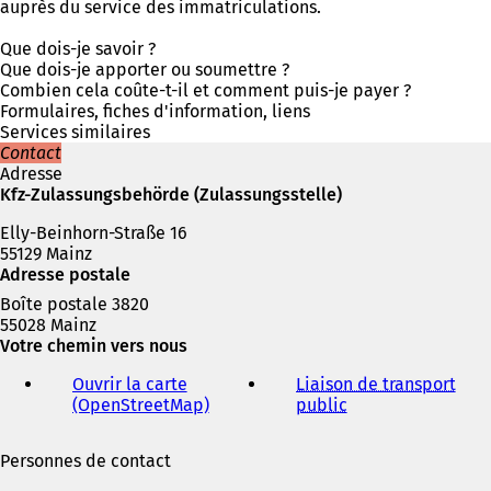
r
u
auprès du service des immatriculations.
e
v
d
r
Que dois-je savoir ?
a
e
Que dois-je apporter ou soumettre ?
n
d
Combien cela coûte-t-il et comment puis-je payer ?
s
a
Formulaires, fiches d'information, liens
u
n
Services similaires
n
s
Contact
n
u
Adresse
o
n
Kfz-Zulassungsbehörde (Zulassungsstelle)
u
n
v
Elly-Beinhorn-Straße 16
o
e
55129 Mainz
u
l
Adresse postale
v
o
e
Boîte postale 3820
n
l
55028 Mainz
g
o
Votre chemin vers nous
l
n
e
g
Ouvrir la carte
Liaison de transport
t
l
(OpenStreetMap)
(
public
(
)
e
S
S
t
'
'
Personnes de contact
)
o
o
u
u