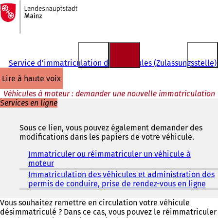
Vers
la
Accéder au contenu
page
d'accueil
Service d'immatriculation des véhicules (Zulassungsstelle)
lire à haute voix
Véhicules à moteur : demander une nouvelle immatriculation
Services en ligne
Sous ce lien, vous pouvez également demander des
modifications dans les papiers de votre véhicule.
Immatriculer ou réimmatriculer un véhicule à
moteur
(
S
Immatriculation des véhicules et administration des
'
permis de conduire, prise de rendez-vous en ligne
(
o
S
u
'
Vous souhaitez remettre en circulation votre véhicule
v
o
désimmatriculé ? Dans ce cas, vous pouvez le réimmatriculer