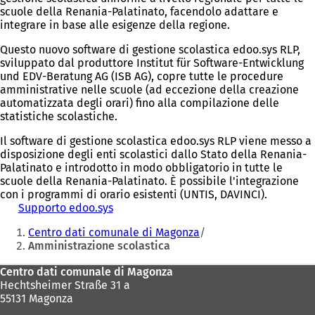
scuole della Renania-Palatinato, facendolo adattare e
integrare in base alle esigenze della regione.
Questo nuovo software di gestione scolastica edoo.sys RLP,
sviluppato dal produttore Institut für Software-Entwicklung
und EDV-Beratung AG (ISB AG), copre tutte le procedure
amministrative nelle scuole (ad eccezione della creazione
automatizzata degli orari) fino alla compilazione delle
statistiche scolastiche.
Il software di gestione scolastica edoo.sys RLP viene messo a
disposizione degli enti scolastici dallo Stato della Renania-
Palatinato e introdotto in modo obbligatorio in tutte le
scuole della Renania-Palatinato. È possibile l'integrazione
con i programmi di orario esistenti (UNTIS, DAVINCI).
Supporto edoo.sys
Siete
Centro dati comunale di Magonza
qui:
Amministrazione scolastica
Area
Centro dati comunale di Magonza
Hechtsheimer Straße 31 a
dei
55131 Magonza
piedi