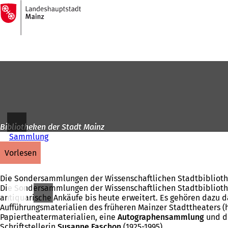
Zur
Startseite
Inhalt anspringen
Bibliotheken der Stadt Mainz
Sammlung
vorlesen
Die Sondersammlungen der Wissenschaftlichen Stadtbibliothe
Die Sondersammlungen der Wissenschaftlichen Stadtbiblioth
antiquarische Ankäufe bis heute erweitert. Es gehören dazu 
Aufführungsmaterialien des früheren Mainzer Stadttheaters 
Papiertheatermaterialien, eine
Autographensammlung
und di
Schriftstellerin
Susanne Faschon
(1925-1995).