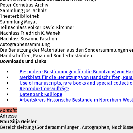
Peter-Cornelius-Archiv
Sammlung Jos. Scholz
Theaterbibliothek
Sammlung Moyat
Teilnachlass Volker David Kirchner
Nachlass Friedrich K. Wanek
Nachlass Susanne Faschon
Autographensammlung
Die Benutzung der Materialien aus den Sondersammlungen erf
Handschriften, Rara und Sonderbeständen.
Downloads und Links
Besondere Bestimmungen für die Benutzung von Han
Merkblatt für die Benutzung von Handschriften, Ra
Use of manuscripts, rare books and special collectio
Reproduktionsaufträge
Datenbank Kalliope
(
Arbeitskreis Historische Bestände in Nordrhein-Wes
Ö
f
Kontakt
f
Adresse
n
Frau Silja Geisler
e
Bereichsleitung (Sondersammlungen, Autographen, Nachlässe
t