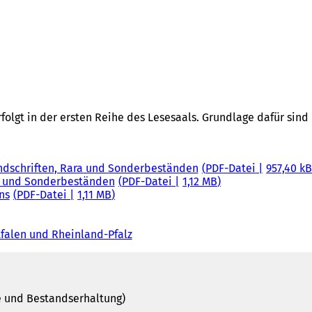
olgt in der ersten Reihe des Lesesaals. Grundlage dafür sin
dschriften, Rara und Sonderbeständen
PDF
-Datei
957,40 k
ra und Sonderbeständen
PDF
-Datei
1,12 MB
ns
PDF
-Datei
1,11 MB
tfalen und Rheinland-Pfalz
(
Ö
f
f
n
 und Bestandserhaltung)
e