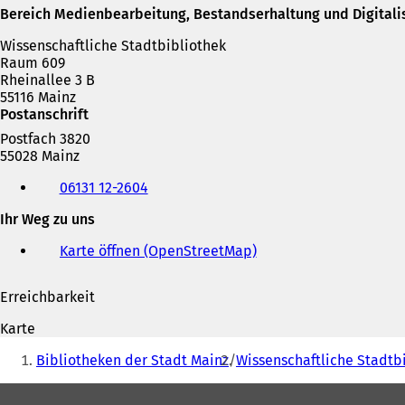
i
Bereich Medienbearbeitung, Bestandserhaltung und Digitali
n
e
Wissenschaftliche Stadtbibliothek
i
Raum 609
n
Rheinallee 3 B
e
55116 Mainz
m
Postanschrift
n
Postfach 3820
e
55028 Mainz
u
Telefon,
e
06131 12-2604
Fax
n
und
T
Ihr Weg zu uns
E-
a
Mail-
b
Karte öffnen (OpenStreetMap)
(
Adresse
)
Ö
f
Erreichbarkeit
f
n
Karte
e
Sie
t
Bibliotheken der Stadt Mainz
Wissenschaftliche Stadtb
befinden
i
n
Fußbereich
sich