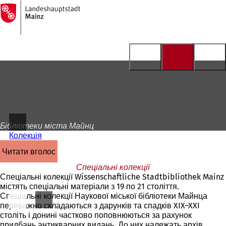
На
головну
Перейти до змісту
сторінку
Бібліотеки міста Майнц
Колекція
читати вголос
Спеціальні колекції
Спеціальні колекції Wissenschaftliche Stadtbibliothek Mainz
містять спеціальні матеріали з 19 по 21 століття.
Спеціальні колекції Наукової міської бібліотеки Майнца
переважно складаються з дарунків та спадків XIX–XXI
століть і донині частково поповнюються за рахунок
придбань антикварних видань. До них належать
архів