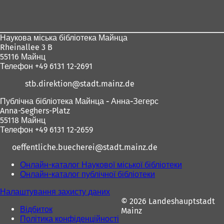
т
т
для
ь
ь
с
с
ніг
я
я
Наукова міська бібліотека Майнца
в
в
Rheinallee 3 B
н
н
55116 Майнц
о
о
Телефон +49 6131 12-2691
в
в
і
і
stb.direktion
stadt.mainz
de
й
й
в
в
Публічна бібліотека Майнца - Анна-Зегерс
к
к
Anna-Seghers-Platz
л
л
55118 Майнц
а
а
Телефон +49 6131 12-2659
д
д
ц
ц
oeffentliche.buecherei
stadt.mainz
de
і
і
Онлайн-каталог Наукової міської бібліотеки
(
)
)
Онлайн-каталог публічної бібліотеки
(
В
В
і
Налаштування захисту даних
і
д
© 2026 Landeshauptstadt
д
к
Відбиток
Mainz
к
р
Політика конфіденційності
р
и