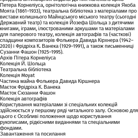
Петера Корнеліуса
, орнітологічна книжкова колекція
Якоба
Моята
(1861–1933),
театральна
бібліотека з матеріалами про
вистави колишнього Майнцського міського театру (сьогодні
Державний театр) та колекція
Йозефа Шольца
з дитячими
книгами, іграми, ілюстрованими аркушами та матеріалами
для паперового театру, колекція
автографів
та (часткові)
спадщини композиторів
Фолькера Давида Кірхнера
(1942–
2020) і
Фрідріха К. Ванека
(1929–1991), а також письменниці
Сузанни Фашон
(1925–1995).
Архів Пітера Корнеліуса
Колекція Й. Шольца
Театральна бібліотека
Колекція Moyat
Частина майна Фолькера Давида Кіршнера
Маєток Фрідріха К. Ванека
Маєток Сюзанни Фашон
Колекція автографів
Користування матеріалами зі спеціальних колекцій
здійснюється у першому ряді читального залу. Основою для
цього є Особливі положення щодо користування
рукописами, рідкісними виданнями та спеціальними
фондами.
Завантаження та посилання