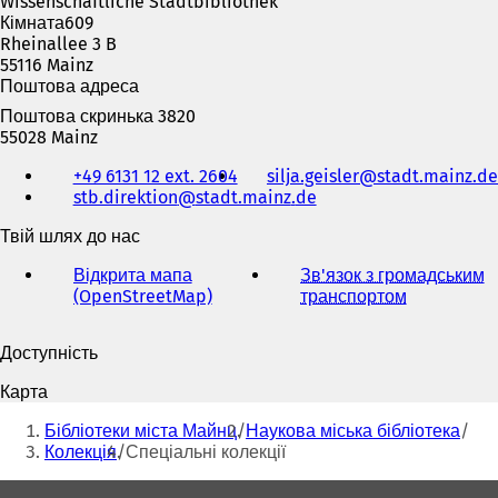
Wissenschaftliche Stadtbibliothek
я
Кімната609
в
Rheinallee 3 B
н
55116 Mainz
о
Поштова адреса
в
Поштова скринька 3820
і
55028 Mainz
й
Телефон,
в
і
+49 6131 12 ext. 2604
silja.geisler
stadt.mainz
de
факс
к
stb.direktion
stadt.mainz
de
та
л
адреса
а
к
Твій шлях до нас
електронної
д
пошти
ц
Відкрита мапа
Зв'язок з громадським
і
(OpenStreetMap)
(
транспортом
(
)
В
В
і
і
і
)
Доступність
д
д
к
к
Карта
р
р
Ти
и
и
Бібліотеки міста Майнц
Наукова міська бібліотека
тут:
в
в
Колекція
Спеціальні колекції
а
а
є
є
Зона