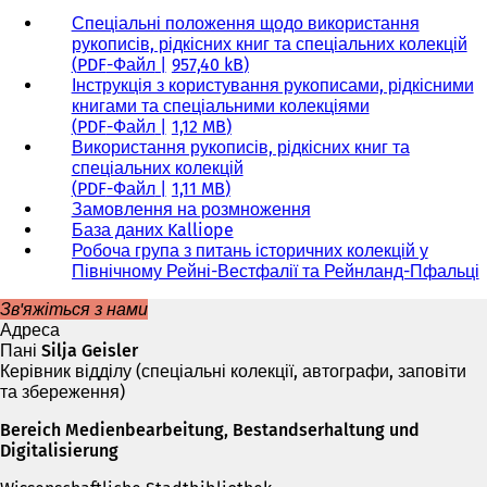
Спеціальні положення щодо використання
рукописів, рідкісних книг та спеціальних колекцій
PDF
-Файл
957,40 kB
Інструкція з користування рукописами, рідкісними
книгами та спеціальними колекціями
PDF
-Файл
1,12 MB
Використання рукописів, рідкісних книг та
спеціальних колекцій
PDF
-Файл
1,11 MB
Замовлення на розмноження
База даних Kalliope
(
Робоча група з питань історичних колекцій у
В
Північному Рейні-Вестфалії та Рейнланд-Пфальці
і
(
д
Зв'яжіться з нами
к
і
Адреса
р
Пані Silja Geisler
и
к
Керівник відділу (спеціальні колекції, автографи, заповіти
в
та збереження)
а
є
Bereich Medienbearbeitung, Bestandserhaltung und
т
Digitalisierung
ь
с
т