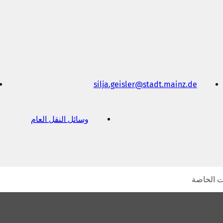
ل
ا
م
ة
ت
ب
و
ي
ب
silja.geisler
stadt.mainz
de
ج
د
ي
د
وسائل النقل العام
(
ة
ي
)
ف
ت
ح
ف
ي
ت الخاصة
ع
ل
ا
م