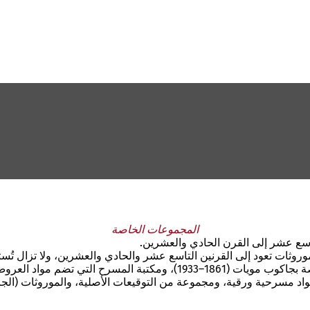
المجموعات الخاصة
اسع عشر إلى القرن الحادي والعشرين.
روثات تعود إلى القرنين التاسع عشر والحادي والعشرين، ولا تزال تُس
 ب
جاكوب مويات
(1861–1933)، ومكتبة
المسرح
التي تضم مواد العروض
 ومواد مسرحية ورقية، ومجموعة
من التوقيعات
الأصل
ية
، والموروثات (الج