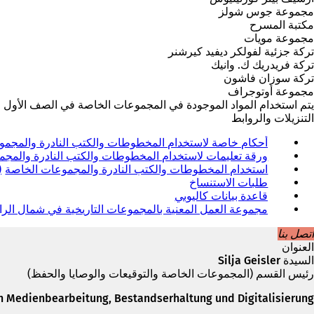
مجموعة جوس شولز
مكتبة المسرح
مجموعة مويات
تركة جزئية لفولكر ديفيد كيرشنر
تركة فريدريك ك. وانيك
تركة سوزان فاشون
مجموعة أوتوجراف
يتم استخدام المواد الموجودة في المجموعات الخاصة في الصف الأول من
التنزيلات والروابط
أحكام خاصة لاستخدام المخطوطات والكتب النادرة والمجمو
ورقة تعليمات لاستخدام المخطوطات والكتب النادرة والمج
استخدام المخطوطات والكتب النادرة والمجموعات الخاصة
طلبات الاستنساخ
قاعدة بيانات كاليوبي
(
ي
مجموعة العمل المعنية بالمجموعات التاريخية في شمال الراين و
ف
اتصل بنا
ت
العنوان
ح
السيدة Silja Geisler
ف
رئيس القسم (المجموعات الخاصة والتوقيعات والوصايا والحفظ)
ي
ع
h Medienbearbeitung, Bestandserhaltung und Digitalisierung
ل