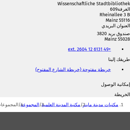
ا
Wissenschaftliche Stadtbibliothek
م
الغرفة609
ة
Rheinallee 3 B
ت
55116 Mainz
ب
العنوان البريدي
و
صندوق بريد 3820
ي
55028 Mainz
ب
الهاتف
ج
+49 6131 12 ext. 2604
والفاكس
د
وعنوان
ي
طريقك إلينا
البريد
د
الإلكتروني
ة
خريطة مفتوحة (خريطة الشارع المفتوح)
(
)
ي
ف
إمكانية الوصول
ت
ح
الخريطة
ف
أنت
ي
مكتبات مدينة ماينز
مكتبة المدينة العلمية
المجموعة
المجموعا
هنا
ع
ل
منطقة
ا
القدم
م