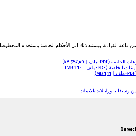
 قاعة القراءة. ويستند ذلك إلى الأحكام الخاصة باستخدام المخطوطات
عات الخاصة
PDF
-ملف
957,40 kB
موعات الخاصة
PDF
-ملف
1,12 MB
PDF
-ملف
1,11 MB
ستفاليا وراينلاند بالاتينات
(
ي
ف
ت
ح
ف
ي
Bereic
ع