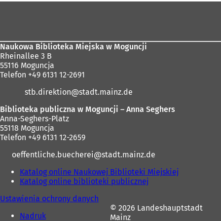
w
ę
Obszar
n
w
stóp
o
n
w
o
e
w
Naukowa Biblioteka Miejska w Moguncji
j
e
Rheinallee 3 B
k
j
55116 Moguncja
a
k
Telefon +49 6131 12-2691
r
a
c
r
stb.direktion
stadt.mainz
de
i
c
e
i
Biblioteka publiczna w Moguncji – Anna Seghers
)
e
Anna-Seghers-Platz
)
55118 Moguncja
Telefon +49 6131 12-2659
oeffentliche.buecherei
stadt.mainz
de
Katalog online Naukowej Biblioteki Miejskiej
(
Katalog online biblioteki publicznej
(
O
O
t
Ustawienia ochrony danych
t
w
© 2026 Landeshauptstadt
w
i
Nadruk
Mainz
i
e