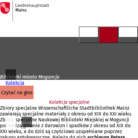
Do
strony
Przejdź do treści
głównej
Biblioteki miasta Moguncja
Kolekcja
czytać na głos
Kolekcje specjalne
Zbiory specjalne Wissenschaftliche Stadtbibliothek Mainz
zawierają specjalne materiały z okresu od XIX do XXI wieku.
Zbiory specjalne Naukowej Biblioteki Miejskiej w Moguncji
pochodzą głównie z darowizn i spadków z okresu od XIX do
XXI wieku, a do dziś są częściowo uzupełniane poprzez
zakupy antykwaryczne. Należą do nich
archiwum Petera