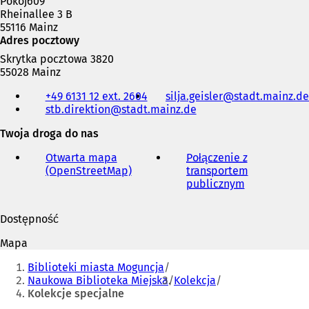
Pokój609
w
n
Rheinallee 3 B
e
o
55116 Mainz
j
w
Adres pocztowy
k
e
Skrytka pocztowa 3820
a
j
55028 Mainz
r
k
Telefon,
c
a
+49 6131 12 ext. 2604
silja.geisler
stadt.mainz
de
faks
i
r
stb.direktion
stadt.mainz
de
i
e
c
adres
)
i
Twoja droga do nas
e-
e
mail
)
Otwarta mapa
Połączenie z
(OpenStreetMap)
(
transportem
O
publicznym
(
t
O
w
t
Dostępność
i
w
e
i
Mapa
r
e
Jesteś
a
r
Biblioteki miasta Moguncja
tutaj:
s
a
Naukowa Biblioteka Miejska
Kolekcja
i
s
Kolekcje specjalne
ę
i