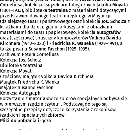
Corneliusa
, kolekcja książek ornitologicznych
Jakoba Moyata
(1861–1933), biblioteka
teatralna
z materiałami dotyczącymi
przedstawień dawnego teatru miejskiego w Moguncji
(dzisiejszego teatru państwowego) oraz kolekcja
Jos. Scholza
z
książkami dla dzieci, grami, arkuszykami z obrazkami i
materiałami do teatru papierowego, kolekcja
autografów
oraz (częściowe) spuścizny kompozytorów
Volkera Davida
Kirchnera
(1942–2020) i
Friedricha K. Waneka
(1929–1991), a
także pisarki
Susanne Faschon
(1925–1995).
Archiwum Petera Corneliusa
Kolekcja Jos. Scholz
Biblioteka teatralna
Kolekcja Moyat
Częściowy majątek Volkera Davida Kirchnera
Majątek Friedricha K. Wanka
Majątek Susanne Faschon
Kolekcja Autograph
Korzystanie z materiałów ze zbiorów specjalnych odbywa się
w pierwszym rzędzie czytelni. Podstawą do tego są
szczególne przepisy dotyczące korzystania z rękopisów,
rzadkich i specjalnych zbiorów.
Pliki do pobrania i łącza