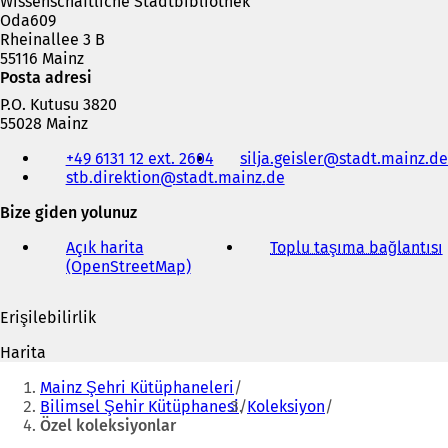
Wissenschaftliche Stadtbibliothek
d
m
Oda609
e
e
Rheinallee 3 B
a
d
55116 Mainz
ç
e
Posta adresi
ı
a
P.O. Kutusu 3820
l
ç
55028 Mainz
ı
ı
Telefon,
r
l
+49 6131 12 ext. 2604
silja.geisler
stadt.mainz
de
faks
)
ı
stb.direktion
stadt.mainz
de
ve
r
e-
)
Bize giden yolunuz
posta
adresi
Açık harita
Toplu taşıma bağlantısı
(
(OpenStreetMap)
(
Y
e
Erişilebilirlik
n
i
i
Harita
b
i
Buradasınız:
i
Mainz Şehri Kütüphaneleri
r
Bilimsel Şehir Kütüphanesi
Koleksiyon
s
Özel koleksiyonlar
e