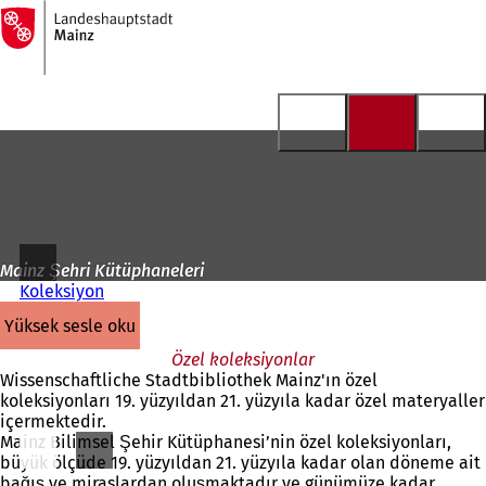
Ana
sayfaya
İçeriğe atla
Mainz Şehri Kütüphaneleri
Koleksiyon
yüksek sesle oku
Özel koleksiyonlar
Wissenschaftliche Stadtbibliothek Mainz'ın özel
koleksiyonları 19. yüzyıldan 21. yüzyıla kadar özel materyaller
içermektedir.
Mainz Bilimsel Şehir Kütüphanesi’nin özel koleksiyonları,
büyük ölçüde 19. yüzyıldan 21. yüzyıla kadar olan döneme ait
bağış ve miraslardan oluşmaktadır ve günümüze kadar