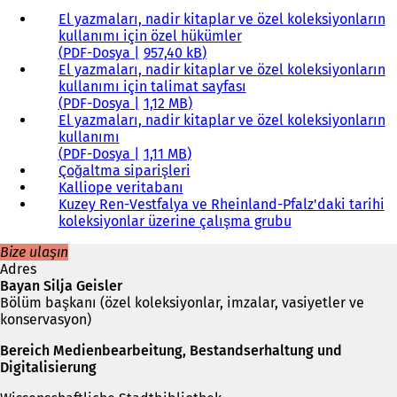
El yazmaları, nadir kitaplar ve özel koleksiyonların
kullanımı için özel hükümler
PDF
-Dosya
957,40 kB
El yazmaları, nadir kitaplar ve özel koleksiyonların
kullanımı için talimat sayfası
PDF
-Dosya
1,12 MB
El yazmaları, nadir kitaplar ve özel koleksiyonların
kullanımı
PDF
-Dosya
1,11 MB
Çoğaltma siparişleri
Kalliope veritabanı
(
Kuzey Ren-Vestfalya ve Rheinland-Pfalz'daki tarihi
Y
koleksiyonlar üzerine çalışma grubu
e
(
n
Y
Bize ulaşın
i
e
Adres
b
n
Bayan Silja Geisler
i
i
Bölüm başkanı (özel koleksiyonlar, imzalar, vasiyetler ve
r
b
konservasyon)
s
i
e
r
Bereich Medienbearbeitung, Bestandserhaltung und
k
s
Digitalisierung
m
e
e
k