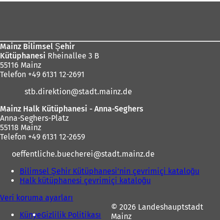
k
Ayak
m
bölgesi
e
d
e
Mainz Bilimsel Şehir
a
Kütüphanesi
Rheinallee 3 B
ç
ı
55116 Mainz
ı
l
Telefon +49 6131 12-2691
l
ı
ı
stb.direktion
stadt.mainz
de
r
)
)
Mainz Halk Kütüphanesi - Anna-Seghers
Anna-Seghers-Platz
55118 Mainz
Telefon +49 6131 12-2659
oeffentliche.buecherei
stadt.mainz
de
Bilimsel Şehir Kütüphanesi'nin çevrimiçi kataloğu
(
Halk kütüphanesi çevrimiçi kataloğu
(
Y
Y
e
Veri koruma ayarları
e
n
© 2026 Landeshauptstadt
n
i
Künye
Gizlilik Politikası
Mainz
i
b