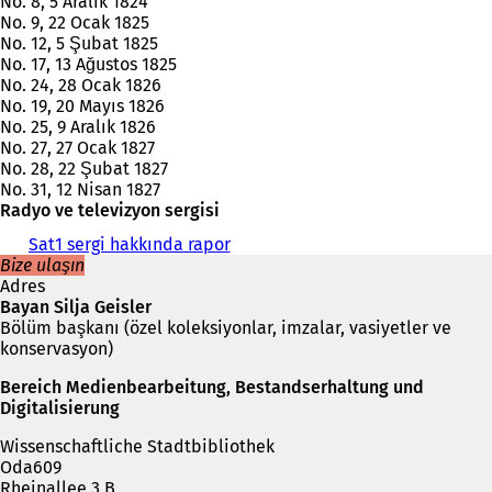
No. 8, 5 Aralık 1824
No. 9, 22 Ocak 1825
No. 12, 5 Şubat 1825
No. 17, 13 Ağustos 1825
No. 24, 28 Ocak 1826
No. 19, 20 Mayıs 1826
No. 25, 9 Aralık 1826
No. 27, 27 Ocak 1827
No. 28, 22 Şubat 1827
No. 31, 12 Nisan 1827
Radyo ve televizyon sergisi
Sat1 sergi hakkında rapor
(
Bize ulaşın
Y
Adres
e
Bayan Silja Geisler
n
Bölüm başkanı (özel koleksiyonlar, imzalar, vasiyetler ve
i
konservasyon)
b
i
Bereich Medienbearbeitung, Bestandserhaltung und
r
Digitalisierung
s
e
Wissenschaftliche Stadtbibliothek
k
Oda609
m
Rheinallee 3 B