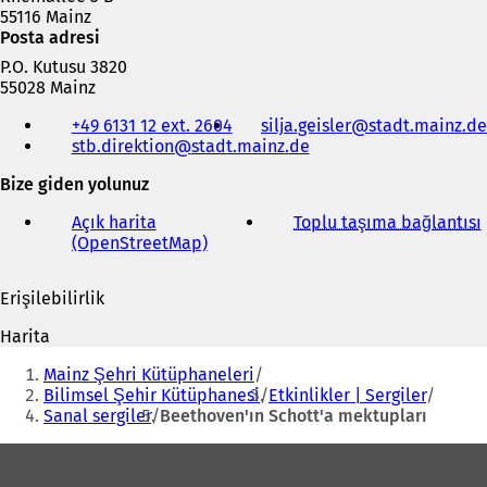
e
55116 Mainz
d
Posta adresi
e
a
P.O. Kutusu 3820
ç
55028 Mainz
ı
Telefon,
+49 6131 12 ext. 2604
silja.geisler
stadt.mainz
de
l
faks
stb.direktion
stadt.mainz
de
ı
ve
r
e-
Bize giden yolunuz
)
posta
adresi
Açık harita
Toplu taşıma bağlantısı
(
(OpenStreetMap)
(
Y
e
Erişilebilirlik
n
i
i
Harita
b
i
Buradasınız:
i
Mainz Şehri Kütüphaneleri
r
Bilimsel Şehir Kütüphanesi
Etkinlikler | Sergiler
s
Sanal sergiler
Beethoven'ın Schott'a mektupları
e
k
Ayak
m