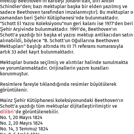
mektup Beethoven'ın kardeşi Johann'dan, biri Anton
Schindler'den; bazı mektuplar başka bir elden yazılmış ve
sadece Beethoven tarafından imzalanmıştır). Bu mektuplar o
zamandan beri Şehir Kütüphanesi'nde bulunmaktadır.
"Schott El Yazısı Koleksiyonu"nun geri kalanı ise 1977'den beri
Şehir Arşivinde bulunmaktadır. 1991'de, Beethoven'ın
Schott'a yazdığı bir başka el yazısı mektup antikacıdan satın
alınabildi, böylece "B. Schott'un Oğullarına Beethoven
Mektupları" başlığı altında Hs III 71 referans numarasıyla
artık 33 adet kayıt bulunmaktadır.
Mektuplar burada seçilmiş ve alıntılar halinde sunulmakta
ve yorumlanmaktadır. Orijinallerin yazım kuralları
korunmuştur.
Resimlere fareyle tıklandığında resimler büyütülerek
görüntülenir.
Mainz Şehir Kütüphanesi koleksiyonundaki Beethoven'ın
Schott'a yazdığı tüm mektuplar dijitalleştirilmiştir ve
dilibri
(Yeni
'de görüntülenebilir.
No. 1, 20 Mayıs 1824
bir
No. 2, 20 Mayıs 1824
sekmede
No. 14, 3 Temmuz 1824
açılır)