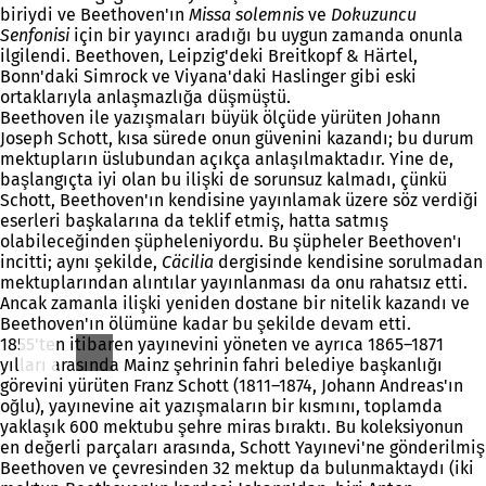
biriydi ve Beethoven'ın
Missa solemnis
ve
Dokuzuncu
Senfonisi
için bir yayıncı aradığı bu uygun zamanda onunla
ilgilendi. Beethoven, Leipzig'deki Breitkopf & Härtel,
Bonn'daki Simrock ve Viyana'daki Haslinger gibi eski
ortaklarıyla anlaşmazlığa düşmüştü.
Beethoven ile yazışmaları büyük ölçüde yürüten Johann
Joseph Schott, kısa sürede onun güvenini kazandı; bu durum
mektupların üslubundan açıkça anlaşılmaktadır. Yine de,
başlangıçta iyi olan bu ilişki de sorunsuz kalmadı, çünkü
Schott, Beethoven'ın kendisine yayınlamak üzere söz verdiği
eserleri başkalarına da teklif etmiş, hatta satmış
olabileceğinden şüpheleniyordu. Bu şüpheler Beethoven'ı
incitti; aynı şekilde,
Cäcilia
dergisinde kendisine sorulmadan
mektuplarından alıntılar yayınlanması da onu rahatsız etti.
Ancak zamanla ilişki yeniden dostane bir nitelik kazandı ve
Beethoven'ın ölümüne kadar bu şekilde devam etti.
1855'ten itibaren yayınevini yöneten ve ayrıca 1865–1871
yılları arasında Mainz şehrinin fahri belediye başkanlığı
görevini yürüten Franz Schott (1811–1874, Johann Andreas'ın
oğlu), yayınevine ait yazışmaların bir kısmını, toplamda
yaklaşık 600 mektubu şehre miras bıraktı. Bu koleksiyonun
en değerli parçaları arasında, Schott Yayınevi'ne gönderilmiş
Beethoven ve çevresinden 32 mektup da bulunmaktaydı (iki