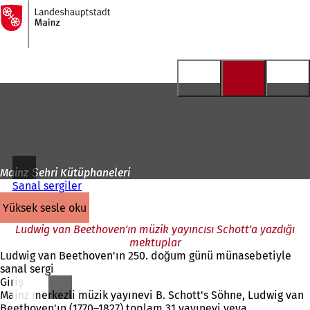
Ana
sayfaya
İçeriğe atla
Mainz Şehri Kütüphaneleri
Sanal sergiler
yüksek sesle oku
Ludwig van Beethoven'ın müzik yayıncısı Schott'a yazdığı
mektuplar
Ludwig van Beethoven'ın 250. doğum günü münasebetiyle
sanal sergi
Giriş
Mainz merkezli müzik yayınevi B. Schott's Söhne, Ludwig van
Beethoven'ın (1770–1827) toplam 31 yayınevi veya