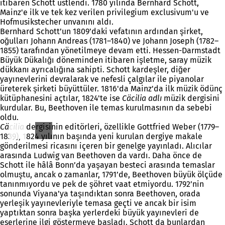
itibaren Schott üstlendi. 1780 yılında Bernhard Schott,
Mainz'e ilk ve tek kez verilen privilegium exclusivum'u ve
Hofmusikstecher unvanını aldı.
Bernhard Schott’un 1809’daki vefatının ardından şirket,
oğulları Johann Andreas (1781–1840) ve Johann Joseph (1782–
1855) tarafından yönetilmeye devam etti. Hessen-Darmstadt
Büyük Dükalığı döneminden itibaren işletme, saray müzik
dükkanı ayrıcalığına sahipti. Schott kardeşler, diğer
yayınevlerini devralarak ve nefesli çalgılar ile piyanolar
üreterek şirketi büyüttüler. 1816'da Mainz'da ilk müzik ödünç
kütüphanesini açtılar, 1824'te ise
Cäcilia adlı
müzik dergisini
kurdular. Bu, Beethoven ile temas kurulmasının da sebebi
oldu.
Cäcilia
dergisinin editörleri, özellikle Gottfried Weber (1779–
1839), 1824 yılının başında yeni kurulan dergiye makale
gönderilmesi ricasını içeren bir genelge yayınladı. Alıcılar
arasında Ludwig van Beethoven da vardı. Daha önce de
Schott ile hâlâ Bonn’da yaşayan besteci arasında temaslar
olmuştu, ancak o zamanlar, 1791’de, Beethoven büyük ölçüde
tanınmıyordu ve pek de şöhret vaat etmiyordu. 1792’nin
sonunda Viyana’ya taşındıktan sonra Beethoven, orada
yerleşik yayınevleriyle temasa geçti ve ancak bir isim
yaptıktan sonra başka yerlerdeki büyük yayınevleri de
eserlerine ilgi göstermeye başladı. Schott da bunlardan