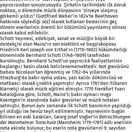
yayıncısından sonuncusuydu. Şirketin tarihindeki ilk doruk
noktası, o dönemde müzik dünyasının "zirveye ulaşmış
görkemli yıldızı" (Gottfried Weber'in 1824'te Beethoven
hakkında söylediği söz) olarak kutlanan bestecinin geç
dönem eserlerinin önemli bir bölümünü yayınlamış olması
olarak kabul edilebilir.
Schott Yayınevi, edebiyat, sanat ve müziğin büyük bir
destekçisi olan Mainz’ın son elektörü ve başpiskoposu
Friedrich Karl Joseph von Erthal’ın (1719–1802) hükümdarlığı
döneminde Bernhard Schott (1748–1809) tarafından
kurulmuştu. Bernhard Schott'un yayıncılık faaliyetlerinin
başlangıcı kesin olarak belirlenememektedir. Not gravürünü
babası Nicolaus'tan öğrenmiş ve 1762–64 yıllarında
Strazburg'da bakır oyma ustası, yazı kalıbı dökümcüsü ve
matbaacı olarak çıraklık yapmıştır. Ayrıca 1761'den itibaren
klarnetçi olarak müzik eğitimi almıştır. 1770 Frankfurt Fuarı
kataloğuna göre, Schott, Mainz'lı bakır oymacı Hugo
Koentgen'in standında bakır gravürler ve müzik notaları
satmıştır. Bunun aynı zamanda ilk Schott basımının yapıldığı
yıl olduğu ise henüz teyit edilmemiştir. Yayınevinin bugün
bilinen en eski baskıları, Georg Josef Vogler’in
Betrachtungen
der Mannheimer Tonschule
(Mannheim 1779–1781) adlı eserinin
nota ekinde bulunur; bu eserin nota gravürlerini 9. sayıdan