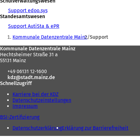
Schulverwaltungswesen
Support edoo.sys
Standesamtswesen
Support AutiSta & ePR
Sie
Kommunale Datenzentrale Mainz
Support
befinden
Fußbereich
Kommunale Datenzentrale Mainz
sich
Hechtsheimer Straße 31 a
hier:
55131 Mainz
+49 06131 12-1600
kdz
stadt.mainz
de
Schnellzugriff
Karriere bei der KDZ
Datenschutzeinstellungen
Impressum
BSI-Zertifizierung
Datenschutzerklärung
Erklärung zur Barrierefreiheit