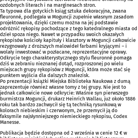
ozdobnych literach i na marginesach stron.
Ta typowa dla gotyckich ksiąg sztuka dekoracyjna, zwana
fleuronné, podlegała w Moguncji zupełnie własnym zasadom
projektowania, dzięki czemu można na jej podstawie
odróżnić rękopisy pochodzące z tego katedralnego miasta od
dzieł spoza niego. Nawet w przypadku swoich okazałych
rękopisów kościoły kapituły i klasztory w Moguncji całkowicie
rezygnowały z droższych malowideł farbami kryjącymi – i
wolały inwestować w pozłacane, reprezentacyjne oprawy.
Odkrycie tego charakterystycznego stylu fleuronné pomaga
dziś w zebraniu nieznanej dotąd, rozproszonej po wielu
miejscach grupy rękopisów z Moguncji, która może stać się
punktem wyjścia dla dalszych znalezisk.
Po prezentacji książki Miejska Biblioteka Naukowa z dumą
zaprezentuje również własne tomy z tej grupy. Nie jest to
jednak całkowicie nowe odkrycie: Właśnie syn pierwszego
burmistrza Moguncji, drukarz Heinrich Wallau, już około 1886
roku tak bardzo zachwycił się tą techniką rysunkową w
kolorach niebieskim i czerwonym, że przemycił ją do
faksymile najsłynniejszego niemieckiego rękopisu, Codex
Manesse.
Publikacja będzie dostępna od 2 września w cenie 12 € w