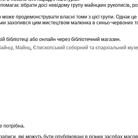
помагає зібрати досі невідому групу майнцких рукописів, р
тю може продемонструвати власні томи з цієї групи. Однак ц
льки захопився цим мистецтвом малюнка в синьо-червоних т
ій бібліотеці або онлайн через бібліотечний магазин.
айнці, Майнц, Єпископський соборний та єпархіальний музей, 
не потрібна.
озаписи, які можуть бути опубліковані в різних засобах масо