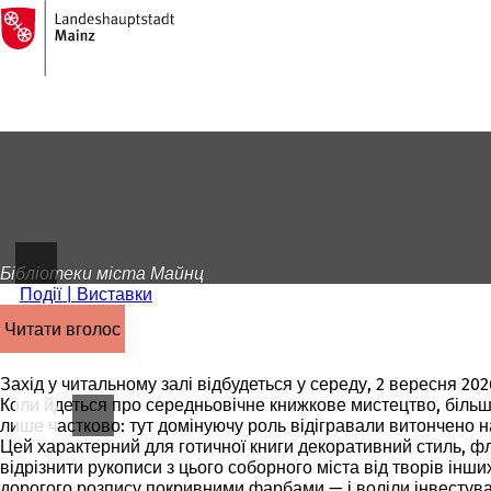
На
головну
Перейти до змісту
сторінку
Бібліотеки міста Майнц
Події | Виставки
читати вголос
Захід у читальному залі відбудеться у середу, 2 вересня 2026
Коли йдеться про середньовічне книжкове мистецтво, більш
лише частково: тут домінуючу роль відігравали витончено н
Цей характерний для готичної книги декоративний стиль, 
відрізнити рукописи з цього соборного міста від творів інши
дорогого розпису покривними фарбами — і воліли інвестуват