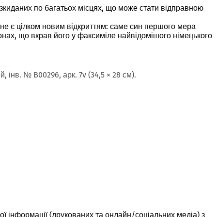
озкиданих по багатьох місцях, що може стати відправною
е не є цілком новим відкриттям: саме син першого мера
онах, що вкрав його у факсиміле найвідомішого німецького
інв. № B00296, арк. 7v (34,5 × 28 см).
вої інформації (друкованих та онлайн/соціальних медіа) з