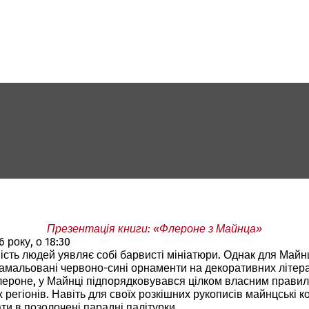
Презентація книги: «Флероне з Майнца»
 року, о 18:30
ість людей уявляє собі барвисті мініатюри. Однак для Майн
амальовані червоно-сині орнаменти на декоративних літерах
флероне, у Майнці підпорядковувався цілком власним прави
х регіонів. Навіть для своїх розкішних рукописів майнцські 
и в позолочені парадні палітурки.