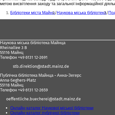
метою висвітлення заходу та загальної інформаційної діял
Ти
Бібліотеки міста Майнц
Наукова міська бібліотека
Под
тут:
Зона
для
ніг
Наукова міська бібліотека Майнца
Rheinallee 3 B
55116 Майнц
Телефон +49 6131 12-2691
stb.direktion
stadt.mainz
de
Публічна бібліотека Майнца - Анна-Зегерс
Anna-Seghers-Platz
55118 Майнц
Телефон +49 6131 12-2659
oeffentliche.buecherei
stadt.mainz
de
Онлайн-каталог Наукової міської бібліотеки
(
Онлайн-каталог публічної бібліотеки
(
В