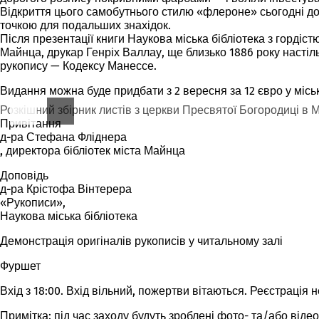
Відкриття цього самобутнього стилю «флероне» сьогодні до
точкою для подальших знахідок.
Після презентації книги Наукова міська бібліотека з гордіс
Майнца, друкар Генріх Валлау, ще близько 1886 року насті
рукопису — Кодексу Манессе.
Видання можна буде придбати з 2 вересня за 12 євро у міськ
Розкішний збірник листів з церкви Пресвятої Богородиці в М
Привітання
д-ра Стефана Фліднера
,
директора бібліотек міста Майнца
Доповідь
д-ра Крістофа Вінтерера
«Рукописи»,
Наукова міська бібліотека
Демонстрація оригіналів рукописів у читальному залі
Фуршет
Вхід з 18:00. Вхід вільний, пожертви вітаються. Реєстрація 
Примітка: під час заходу будуть зроблені фото- та/або віде