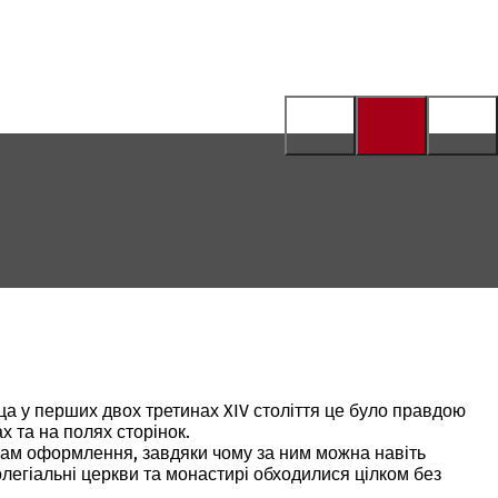
ца у перших двох третинах XIV століття це було правдою
 та на полях сторінок.
лам оформлення, завдяки чому за ним можна навіть
колегіальні церкви та монастирі обходилися цілком без