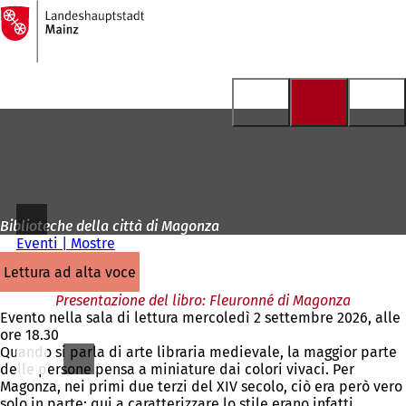
Alla
pagina
Vai al contenuto
iniziale
Biblioteche della città di Magonza
Eventi | Mostre
lettura ad alta voce
Presentazione del libro: Fleuronné di Magonza
Evento nella sala di lettura mercoledì 2 settembre 2026, alle
ore 18.30
Quando si parla di arte libraria medievale, la maggior parte
delle persone pensa a miniature dai colori vivaci. Per
Magonza, nei primi due terzi del XIV secolo, ciò era però vero
solo in parte: qui a caratterizzare lo stile erano infatti