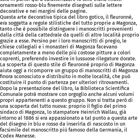
ornamenti rosso-blu finemente disegnati sulle lettere
decorative e nei margini delle pagine.
Questa arte decorativa tipica del libro gotico, il fleuronné,
era soggetta a regole stilistiche del tutto proprie a Magonza,
tanto che è possibile distinguere i manoscritti provenienti
dalla città della cattedrale da quelli di altre località proprio
grazie a esse. Persino per i loro manoscritti di pregio, le
chiese collegiali e i monasteri di Magonza facevano
completamente a meno delle più costose pitture a colori
coprenti, preferendo investire in lussuose rilegature dorate.
La scoperta di questo stile di fleuronné proprio di Magonza
aiuta oggi a ricomporre un gruppo di manoscritti di Magonza
finora sconosciuto e distribuito in molte località, che può
costituire il punto di partenza per ulteriori ritrovamenti.
Dopo la presentazione del libro, la Biblioteca Scientifica
Comunale potrà mostrare con orgoglio anche alcuni volumi
propri appartenenti a questo gruppo. Non si tratta però di
una scoperta del tutto nuova: proprio il figlio del primo
sindaco di Magonza, lo stampatore Heinrich Wallau, già
intorno al 1886 si era appassionato a tal punto a questa arte
del disegno in blu e rosso da inserirla di nascosto in un
facsimile del manoscritto più famoso della Germania, il
Codex Manesse.