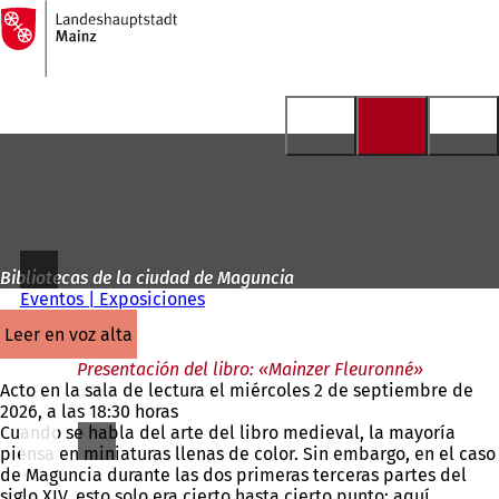
A
la
Saltar al contenido
página
de
inicio
Bibliotecas de la ciudad de Maguncia
Eventos | Exposiciones
leer en voz alta
Presentación del libro: «Mainzer Fleuronné»
Acto en la sala de lectura el miércoles 2 de septiembre de
2026, a las 18:30 horas
Cuando se habla del arte del libro medieval, la mayoría
piensa en miniaturas llenas de color. Sin embargo, en el caso
de Maguncia durante las dos primeras terceras partes del
siglo XIV, esto solo era cierto hasta cierto punto: aquí