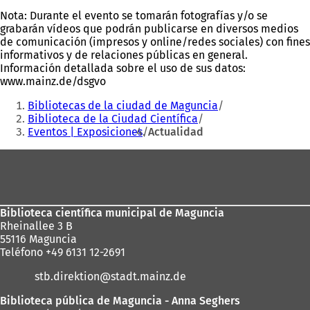
Nota: Durante el evento se tomarán fotografías y/o se
grabarán vídeos que podrán publicarse en diversos medios
de comunicación (impresos y online/redes sociales) con fines
informativos y de relaciones públicas en general.
Información detallada sobre el uso de sus datos:
www.mainz.de/dsgvo
Estás
Bibliotecas de la ciudad de Maguncia
aquí:
Biblioteca de la Ciudad Científica
Eventos | Exposiciones
Actualidad
Zona
de
los
Biblioteca científica municipal de Maguncia
pies
Rheinallee 3 B
55116 Maguncia
Teléfono +49 6131 12-2691
stb.direktion
stadt.mainz
de
Biblioteca pública de Maguncia - Anna Seghers