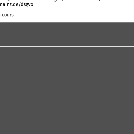
.mainz.de/dsgvo
 cours