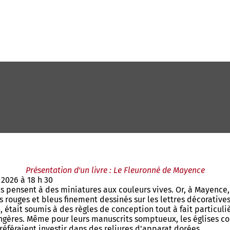
Présentation d'un livre : Le Fleuronné de Mayence
2026 à 18 h 30
pensent à des miniatures aux couleurs vives. Or, à Mayence, a
s rouges et bleus finement dessinés sur les lettres décorative
», était soumis à des règles de conception tout à fait particu
angères. Même pour leurs manuscrits somptueux, les églises c
éféraient investir dans des reliures d'apparat dorées.