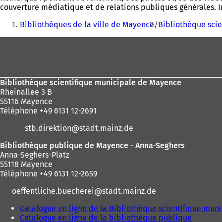
couverture médiatique et de relations publiques générales. I
Vous
Bibliothèques de la ville de Mayence
Bibliothèque scie
êtes
Pied
ici
de
:
page
Bibliothèque scientifique municipale de Mayence
Rheinallee 3 B
55116 Mayence
Téléphone +49 6131 12-2691
stb.direktion
stadt.mainz
de
Bibliothèque publique de Mayence - Anna-Seghers
Anna-Seghers-Platz
55118 Mayence
Téléphone +49 6131 12-2659
oeffentliche.buecherei
stadt.mainz
de
Catalogue en ligne de la Bibliothèque scientifique mun
Catalogue en ligne de la bibliothèque publique
(