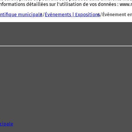
nformations détaillées sur l'utilisation de vos données : www
ntifique municipale
Événements | Expositions
Événement en
icipale
(
S