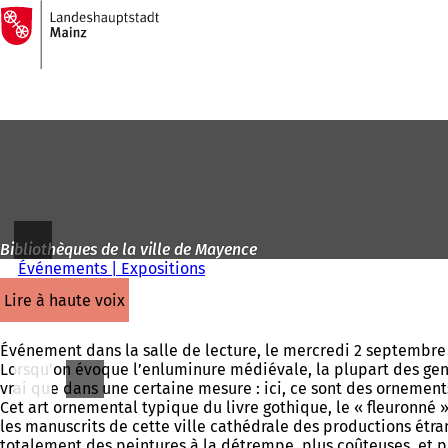
Vers
la
Accéder au contenu
page
d'accueil
Bibliothèques de la ville de Mayence
Événements | Expositions
lire à haute voix
Événement dans la salle de lecture, le mercredi 2 septembre 
Lorsqu’on évoque l’enluminure médiévale, la plupart des gens 
vrai que dans une certaine mesure : ici, ce sont des ornement
Cet art ornemental typique du livre gothique, le « fleuronné 
les manuscrits de cette ville cathédrale des productions étr
totalement des peintures à la détrempe, plus coûteuses, et pr