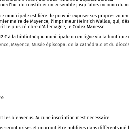
ujourd’hui de constituer un ensemble jusqu’alors inconnu de 
que municipale est fière de pouvoir exposer ses propres volume
emier maire de Mayence, l’imprimeur Heinrich Wallau, qui, dès
crit le plus célèbre d’Allemagne, le Codex Manesse.
12 € à la bibliothèque municipale ou en ligne via la boutique 
e, Mayence, Musée épiscopal de la cathédrale et du diocèse, n
re
ont les bienvenus. Aucune inscription n'est nécessaire.
seront prises et pourront être publiées dans différents média