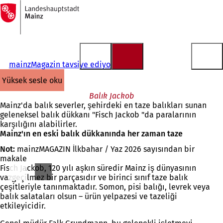
Ana
sayfaya
İçeriğe atla
mainzMagazin tavsiye ediyor
yüksek sesle oku
Balık Jackob
Mainz'da balık severler, şehirdeki en taze balıkları sunan
geleneksel balık dükkanı "Fisch Jackob "da paralarının
karşılığını alabilirler.
Mainz'ın en eski balık dükkanında her zaman taze
Not:
mainzMAGAZIN İlkbahar / Yaz 2026 sayısından bir
makale
Fisch Jackob, 120 yılı aşkın süredir Mainz iş dünyasının
vazgeçilmez bir parçasıdır ve birinci sınıf taze balık
çeşitleriyle tanınmaktadır. Somon, pisi balığı, levrek veya
balık salataları olsun – ürün yelpazesi ve tazeliği
etkileyicidir.