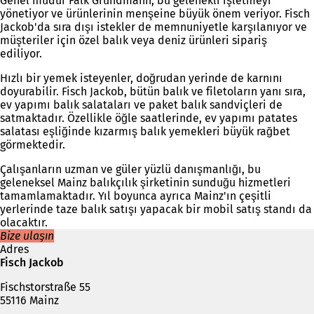
Genel müdür Falk Grundmann, bu gelenekli işletmeyi
yönetiyor ve ürünlerinin menşeine büyük önem veriyor. Fisch
Jackob'da sıra dışı istekler de memnuniyetle karşılanıyor ve
müşteriler için özel balık veya deniz ürünleri sipariş
ediliyor.
Hızlı bir yemek isteyenler, doğrudan yerinde de karnını
doyurabilir. Fisch Jackob, bütün balık ve filetoların yanı sıra,
ev yapımı balık salataları ve paket balık sandviçleri de
satmaktadır. Özellikle öğle saatlerinde, ev yapımı patates
salatası eşliğinde kızarmış balık yemekleri büyük rağbet
görmektedir.
Çalışanların uzman ve güler yüzlü danışmanlığı, bu
geleneksel Mainz balıkçılık şirketinin sunduğu hizmetleri
tamamlamaktadır. Yıl boyunca ayrıca Mainz'ın çeşitli
yerlerinde taze balık satışı yapacak bir mobil satış standı da
olacaktır.
Bize ulaşın
Adres
Fisch Jackob
Fischstorstraße 55
55116 Mainz
Telefon,