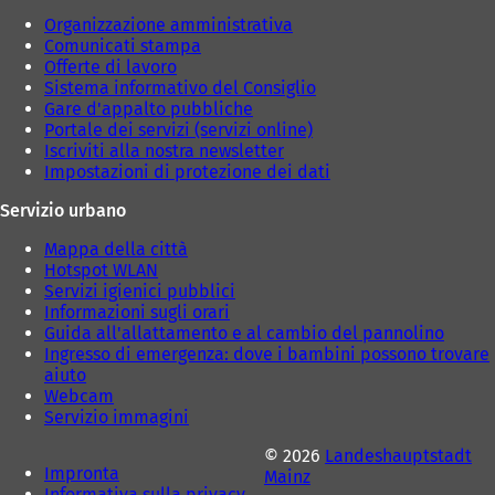
)
a
h
Organizzazione amministrativa
)
e
Comunicati stampa
d
Offerte di lavoro
a
Sistema informativo del Consiglio
)
Gare d'appalto pubbliche
Portale dei servizi (servizi online)
Iscriviti alla nostra newsletter
Impostazioni di protezione dei dati
Servizio urbano
Mappa della città
Hotspot WLAN
Servizi igienici pubblici
Informazioni sugli orari
Guida all'allattamento e al cambio del pannolino
Ingresso di emergenza: dove i bambini possono trovare
aiuto
Webcam
Servizio immagini
© 2026
Landeshauptstadt
Impronta
Mainz
Informativa sulla privacy