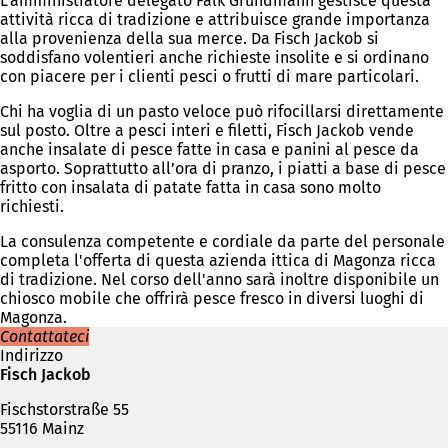
L'amministratore delegato Falk Grundmann gestisce questa
attività ricca di tradizione e attribuisce grande importanza
alla provenienza della sua merce. Da Fisch Jackob si
soddisfano volentieri anche richieste insolite e si ordinano
con piacere per i clienti pesci o frutti di mare particolari.
Chi ha voglia di un pasto veloce può rifocillarsi direttamente
sul posto. Oltre a pesci interi e filetti, Fisch Jackob vende
anche insalate di pesce fatte in casa e panini al pesce da
asporto. Soprattutto all’ora di pranzo, i piatti a base di pesce
fritto con insalata di patate fatta in casa sono molto
richiesti.
La consulenza competente e cordiale da parte del personale
completa l'offerta di questa azienda ittica di Magonza ricca
di tradizione. Nel corso dell'anno sarà inoltre disponibile un
chiosco mobile che offrirà pesce fresco in diversi luoghi di
Magonza.
Contattateci
Indirizzo
Fisch Jackob
Fischstorstraße 55
55116 Mainz
Telefono,