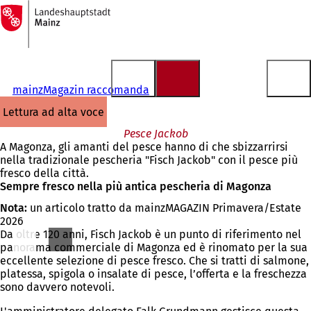
Alla
pagina
Vai al contenuto
iniziale
mainzMagazin raccomanda
lettura ad alta voce
Pesce Jackob
A Magonza, gli amanti del pesce hanno di che sbizzarrirsi
nella tradizionale pescheria "Fisch Jackob" con il pesce più
fresco della città.
Sempre fresco nella più antica pescheria di Magonza
Nota:
un articolo tratto da mainzMAGAZIN Primavera/Estate
2026
Da oltre 120 anni, Fisch Jackob è un punto di riferimento nel
panorama commerciale di Magonza ed è rinomato per la sua
eccellente selezione di pesce fresco. Che si tratti di salmone,
platessa, spigola o insalate di pesce, l’offerta e la freschezza
sono davvero notevoli.