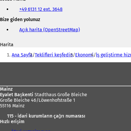
Telefon,
+49 6131 12 ext. 3648
faks
ve
Bize giden yolunuz
e-
posta
Açık harita (OpenStreetMap)
(
adresi
Y
e
Harita
n
Buradasınız:
i
Ana Sayfa
Teklifleri keşfedin
Ekonomi
İş geliştirme hi
b
i
Ayak
r
bölgesi
s
e
k
Mainz
m
Eyalet Başkenti
Stadthaus Große Bleiche
e
Große Bleiche 46/Löwenhofstraße 1
d
55116 Mainz
e
a
115 - İdari kurumların çağrı numarası
ç
Hızlı erişim
ı
l