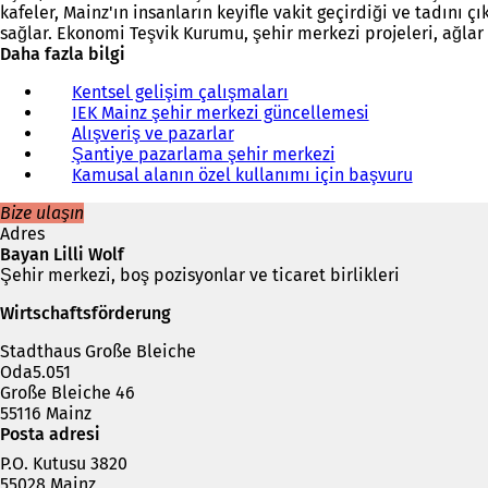
kafeler, Mainz'ın insanların keyifle vakit geçirdiği ve tadını çı
sağlar. Ekonomi Teşvik Kurumu, şehir merkezi projeleri, ağla
Daha fazla bilgi
Kentsel gelişim çalışmaları
IEK Mainz şehir merkezi güncellemesi
Alışveriş ve pazarlar
Şantiye pazarlama şehir merkezi
Kamusal alanın özel kullanımı için başvuru
Bize ulaşın
Adres
Bayan Lilli Wolf
Şehir merkezi, boş pozisyonlar ve ticaret birlikleri
Wirtschaftsförderung
Stadthaus Große Bleiche
Oda5.051
Große Bleiche 46
55116 Mainz
Posta adresi
P.O. Kutusu 3820
55028 Mainz