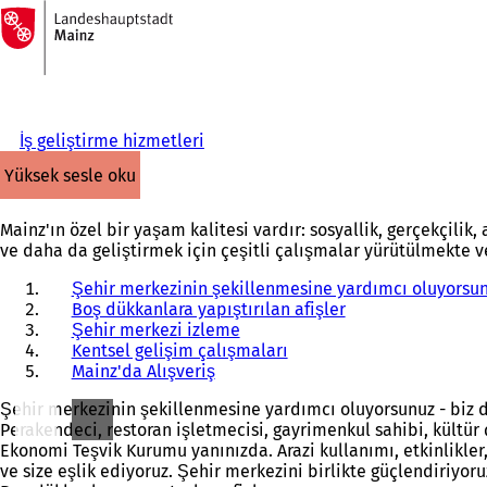
Ana
sayfaya
İçeriğe atla
İş geliştirme hizmetleri
yüksek sesle oku
Mainz'ın özel bir yaşam kalitesi vardır: sosyallik, gerçekçili
ve daha da geliştirmek için çeşitli çalışmalar yürütülmekte 
Şehir merkezinin şekillenmesine yardımcı oluyorsunu
Boş dükkanlara yapıştırılan afişler
Şehir merkezi izleme
Kentsel gelişim çalışmaları
Mainz'da Alışveriş
Şehir merkezinin şekillenmesine yardımcı oluyorsunuz - biz d
Perakendeci, restoran işletmecisi, gayrimenkul sahibi, kültür ç
Ekonomi Teşvik Kurumu yanınızda. Arazi kullanımı, etkinlikler
ve size eşlik ediyoruz. Şehir merkezini birlikte güçlendiriyoru