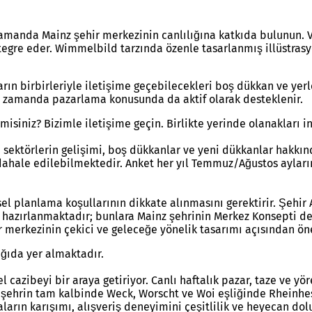
amanda Mainz şehir merkezinin canlılığına katkıda bulunun. Vit
ntegre eder. Wimmelbild tarzında özenle tasarlanmış illüstrasy
cıların birbirleriyle iletişime geçebilecekleri boş dükkan ve y
ı zamanda pazarlama konusunda da aktif olarak desteklenir.
misiniz? Bizimle iletişime geçin. Birlikte yerinde olanakları in
ektörlerin gelişimi, boş dükkanlar ve yeni dükkanlar hakkında
hale edilebilmektedir. Anket her yıl Temmuz/Ağustos ayların
l planlama koşullarının dikkate alınmasını gerektirir. Şehir A
 hazırlanmaktadır; bunlara Mainz şehrinin Merkez Konsepti de
r merkezinin çekici ve geleceğe yönelik tasarımı açısından ön
ağıda yer almaktadır.
l cazibeyi bir araya getiriyor. Canlı haftalık pazar, taze ve yö
da, şehrin tam kalbinde Weck, Worscht ve Woi eşliğinde Rheinh
aların karışımı, alışveriş deneyimini çeşitlilik ve heyecan dol