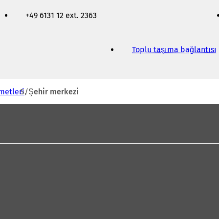
+49 6131 12 ext. 2363
Toplu taşıma bağlantısı
(
i
zmetleri
Şehir merkezi
i
ı
l