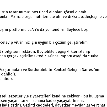
rin tasarımımız, boş ticari alanları görsel olarak
onlar, Mainz'e özgü motifleri ele alır ve dikkat, özdeşleşme ve
erleşim platformu LeAn'a da yönlendirir. Böylece boş
celeyip vitrininiz için uygun bir çözüm geliştirelim.
 bilgi sunmaktadır. Böylelikle değişiklikler izlenip
da gerçekleştirilmektedir. Güncel raporu aşağıda "Daha
raştırmaları ve Sürdürülebilir Kentsel Gelişim Dairesi’nin
 dahildir.
emlidir.
resel lezzetleriyle ziyaretçileri kendine çekiyor – bu buluşma
essen yaşam tarzını sonuna kadar yaşayabilirsiniz.
u hale getirir. Gezinti caddeleri, davetkar meydanlar ve rahat