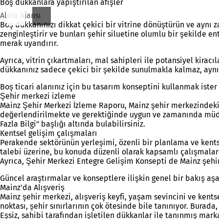
Boş dükkanlara yapıştırılan afişler
Alma Ajansı
Boş dükkanınızı dikkat çekici bir vitrine dönüştürün ve aynı z
zenginleştirir ve bunları şehir siluetine olumlu bir şekilde e
merak uyandırır.
Ayrıca, vitrin çıkartmaları, mal sahipleri ile potansiyel kira
dükkanınız sadece çekici bir şekilde sunulmakla kalmaz, ayn
Boş ticari alanınız için bu tasarım konseptini kullanmak ister 
Şehir merkezi izleme
Mainz Şehir Merkezi İzleme Raporu, Mainz şehir merkezindeki s
değerlendirilmekte ve gerektiğinde uygun ve zamanında müda
Fazla Bilgi" başlığı altında bulabilirsiniz.
Kentsel gelişim çalışmaları
Perakende sektörünün yerleşimi, özenli bir planlama ve kentse
talebi üzerine, bu konuda düzenli olarak kapsamlı çalışmalar
Ayrıca, Şehir Merkezi Entegre Gelişim Konsepti de Mainz şehi
Güncel araştırmalar ve konseptlere ilişkin genel bir bakış aş
Mainz'da Alışveriş
Mainz şehir merkezi, alışveriş keyfi, yaşam sevincini ve kentse
noktası, şehir sınırlarının çok ötesinde bile tanınıyor. Bura
Eşsiz, sahibi tarafından işletilen dükkanlar ile tanınmış mark