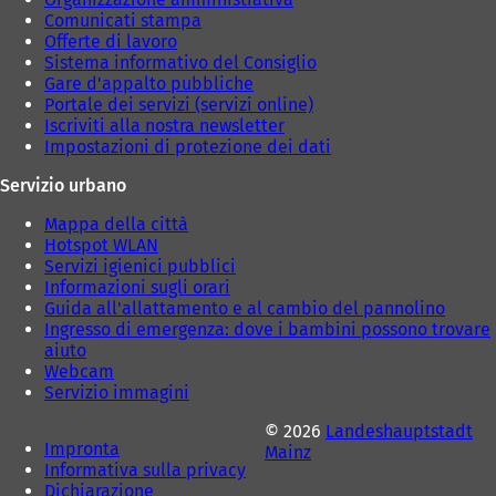
e
e
Comunicati stampa
d
d
Offerte di lavoro
a
a
Sistema informativo del Consiglio
)
)
Gare d'appalto pubbliche
Portale dei servizi (servizi online)
Iscriviti alla nostra newsletter
Impostazioni di protezione dei dati
Servizio urbano
Mappa della città
Hotspot WLAN
Servizi igienici pubblici
Informazioni sugli orari
Guida all'allattamento e al cambio del pannolino
Ingresso di emergenza: dove i bambini possono trovare
aiuto
Webcam
Servizio immagini
© 2026
Landeshauptstadt
Impronta
Mainz
Informativa sulla privacy
Dichiarazione