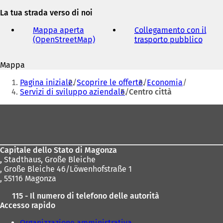
e-
La tua strada verso di noi
mail
Mappa aperta
Collegamento con il
(OpenStreetMap)
(
trasporto pubblico
(
S
S
i
i
Mappa
a
a
Siete
p
p
Pagina iniziale
Scoprire le offerte
Economia
r
r
qui:
Servizi di sviluppo aziendale
Centro città
e
e
i
i
Area
n
n
dei
u
u
n
n
piedi
a
a
Capitale dello Stato di Magonza
n
n
,
Stadthaus, Große Bleiche
u
u
, Große Bleiche 46/Löwenhofstraße 1
o
o
, 55116 Magonza
v
v
a
a
115 - Il numero di telefono delle autorità
s
s
Accesso rapido
c
c
h
h
Organizzazione amministrativa