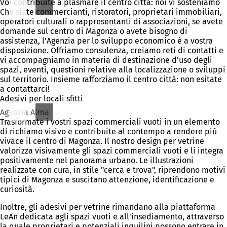
Voi contribuite a plasmare il centro città: noi vi sosteniamo
Che siate commercianti, ristoratori, proprietari immobiliari,
operatori culturali o rappresentanti di associazioni, se avete
domande sul centro di Magonza o avete bisogno di
assistenza, l’Agenzia per lo sviluppo economico è a vostra
disposizione. Offriamo consulenza, creiamo reti di contatti e
vi accompagniamo in materia di destinazione d’uso degli
spazi, eventi, questioni relative alla localizzazione o sviluppi
sul territorio. Insieme rafforziamo il centro città: non esitate
a contattarci!
Adesivi per locali sfitti
Agenzia Alma
Trasformate i vostri spazi commerciali vuoti in un elemento
di richiamo visivo e contribuite al contempo a rendere più
vivace il centro di Magonza. Il nostro design per vetrine
valorizza visivamente gli spazi commerciali vuoti e li integra
positivamente nel panorama urbano. Le illustrazioni
realizzate con cura, in stile "cerca e trova", riprendono motivi
tipici di Magonza e suscitano attenzione, identificazione e
curiosità.
Inoltre, gli adesivi per vetrine rimandano alla piattaforma
LeAn dedicata agli spazi vuoti e all'insediamento, attraverso
la quale proprietari e potenziali inquilini possono entrare in