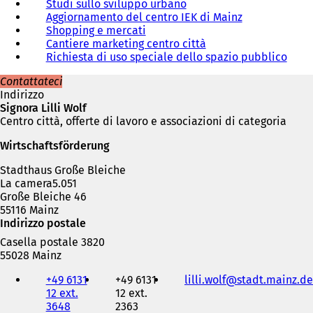
Studi sullo sviluppo urbano
Aggiornamento del centro IEK di Mainz
Shopping e mercati
Cantiere marketing centro città
Richiesta di uso speciale dello spazio pubblico
Contattateci
Indirizzo
Signora Lilli Wolf
Centro città, offerte di lavoro e associazioni di categoria
Wirtschaftsförderung
Stadthaus Große Bleiche
La camera5.051
Große Bleiche 46
55116 Mainz
Indirizzo postale
Casella postale 3820
55028 Mainz
Telefono,
+49 6131
+49 6131
lilli.wolf
stadt.mainz
de
fax
12 ext.
12 ext.
e
3648
2363
indirizzo