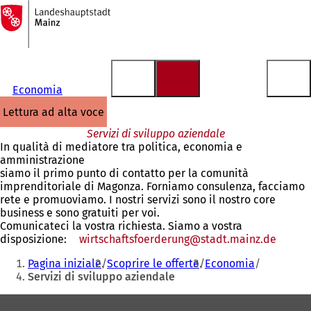
Alla
pagina
Vai al contenuto
iniziale
Economia
lettura ad alta voce
Servizi di sviluppo aziendale
In qualità di mediatore tra politica, economia e
amministrazione
siamo il primo punto di contatto per la comunità
imprenditoriale di Magonza. Forniamo consulenza, facciamo
rete e promuoviamo. I nostri servizi sono il nostro core
business e sono gratuiti per voi.
Comunicateci la vostra richiesta. Siamo a vostra
disposizione:
wirtschaftsfoerderung
stadt.mainz
de
Siete
Pagina iniziale
Scoprire le offerte
Economia
qui:
Servizi di sviluppo aziendale
Area