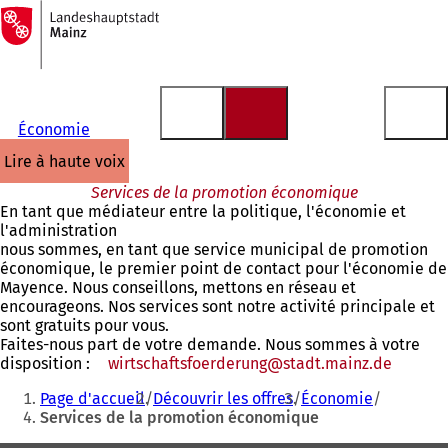
Vers
la
Accéder au contenu
page
d'accueil
Économie
lire à haute voix
Services de la promotion économique
En tant que médiateur entre la politique, l'économie et
l'administration
nous sommes, en tant que service municipal de promotion
économique, le premier point de contact pour l'économie de
Mayence. Nous conseillons, mettons en réseau et
encourageons. Nos services sont notre activité principale et
sont gratuits pour vous.
Faites-nous part de votre demande. Nous sommes à votre
disposition :
wirtschaftsfoerderung
stadt.mainz
de
Vous
Page d'accueil
Découvrir les offres
Économie
êtes
Services de la promotion économique
ici