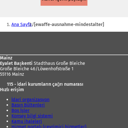
Buradasınız:
Ana Sayfa
[ewaffe-ausnahme-mindestalter]
Ayak
bölgesi
Mainz
Eyalet Başkenti
Stadthaus Große Bleiche
Große Bleiche 46/Löwenhofstraße 1
55116 Mainz
115 - İdari kurumların çağrı numarası
Hızlı erişim
İdari organizasyon
Basın Bültenleri
Boş İşler
Konsey bilgi sistemi
Kamu ihaleleri
Hizmet portalı (çevrimiçi hizmetler)