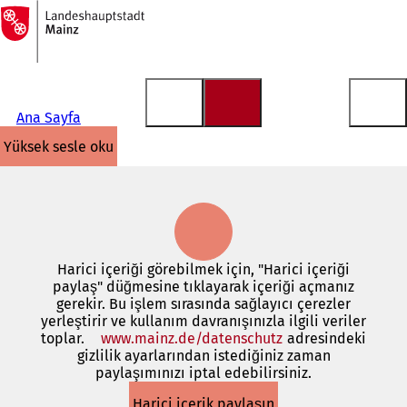
Ana
sayfaya
İçeriğe atla
Ana Sayfa
yüksek sesle oku
Harici içeriği görebilmek için, "Harici içeriği
paylaş" düğmesine tıklayarak içeriği açmanız
gerekir. Bu işlem sırasında sağlayıcı çerezler
yerleştirir ve kullanım davranışınızla ilgili veriler
toplar.
www.mainz.de/datenschutz
(Yeni
adresindeki
gizlilik ayarlarından istediğiniz zaman
bir
paylaşımınızı iptal edebilirsiniz.
sekmede
açılır)
Harici içerik paylaşın