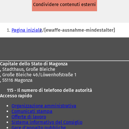
apre
Condividere contenuti esterni
in
una
nuova
scheda)
Siete
Pagina iniziale
[ewaffe-ausnahme-mindestalter]
qui:
Area
dei
piedi
Capitale dello Stato di Magonza
,
Stadthaus, Große Bleiche
, Große Bleiche 46/Löwenhofstraße 1
, 55116 Magonza
115 - Il numero di telefono delle autorità
Accesso rapido
Organizzazione amministrativa
Comunicati stampa
Offerte di lavoro
Sistema informativo del Consiglio
Gare d'appalto pubbliche