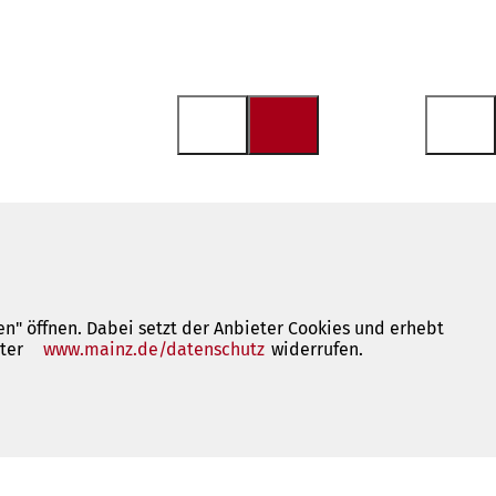
n" öffnen. Dabei setzt der Anbieter Cookies und erhebt
nter
www.mainz.de/datenschutz
(Öffnet
widerrufen.
in
einem
neuen
Tab)