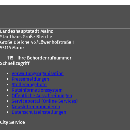
befinden
Fußbereich
sich
hier:
Landeshauptstadt Mainz
Stadthaus Große Bleiche
Große Bleiche 46/Löwenhofstraße 1
55116 Mainz
115 - Ihre Behördenrufnummer
Schnellzugriff
Verwaltungsorganisation
Pressemeldungen
Stellenangebote
Ratsinformationssystem
Öffentliche Ausschreibungen
Serviceportal (Online-Services)
Newsletter abonnieren
Datenschutzeinstellungen
City Service