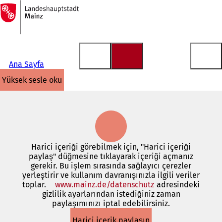
Ana
sayfaya
İçeriğe atla
Ana Sayfa
yüksek sesle oku
Harici içeriği görebilmek için, "Harici içeriği
paylaş" düğmesine tıklayarak içeriği açmanız
gerekir. Bu işlem sırasında sağlayıcı çerezler
yerleştirir ve kullanım davranışınızla ilgili veriler
toplar.
www.mainz.de/datenschutz
(Yeni
adresindeki
gizlilik ayarlarından istediğiniz zaman
bir
paylaşımınızı iptal edebilirsiniz.
sekmede
açılır)
Harici içerik paylaşın