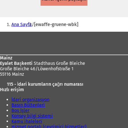
Buradasınız:
Ana Sayfa
[ewaffe-gruene-wbk]
Ayak
bölgesi
Mainz
Eyalet Başkenti
Stadthaus Große Bleiche
Große Bleiche 46/Löwenhofstraße 1
55116 Mainz
115 - İdari kurumların çağrı numarası
Hızlı erişim
İdari organizasyon
Basın Bültenleri
Boş İşler
Konsey bilgi sistemi
Kamu ihaleleri
Hizmet portalı (çevrimiçi hizmetler)