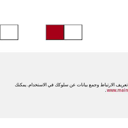
 تعريف الارتباط وجمع بيانات عن سلوكك في الاستخدام. يمكنك
www.main
.
(يفتح
في
علامة
تبويب
جديدة)