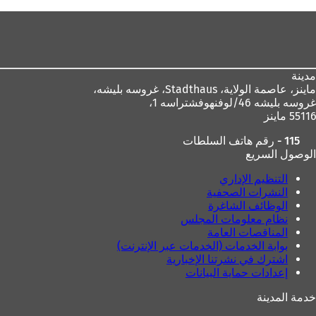
هنا
منطقة
القدم
مدينة
ماينز، عاصمة الولاية،
Stadthaus، غروسه بليشه،
غروسه بليشه 46/لوفنهوفشتراسه 1،
55116 ماينز
115 - رقم هاتف السلطات
الوصول السريع
التنظيم الإداري
النشرات الصحفية
الوظائف الشاغرة
نظام معلومات المجلس
المناقصات العامة
بوابة الخدمات (الخدمات عبر الإنترنت)
اشترك في نشرتنا الإخبارية
إعدادات حماية البيانات
خدمة المدينة