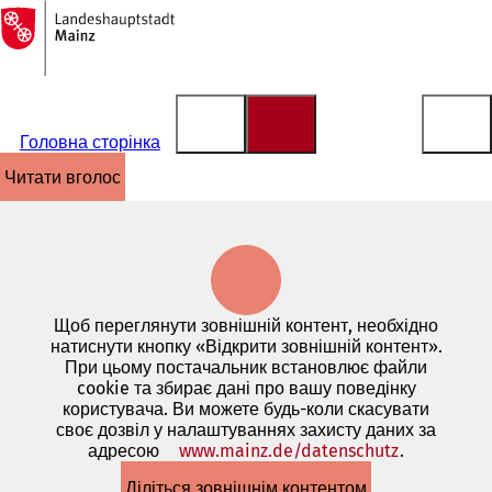
На
головну
Перейти до змісту
сторінку
Головна сторінка
читати вголос
Щоб переглянути зовнішній контент, необхідно
натиснути кнопку «Відкрити зовнішній контент».
При цьому постачальник встановлює файли
cookie та збирає дані про вашу поведінку
користувача. Ви можете будь-коли скасувати
своє дозвіл у налаштуваннях захисту даних за
адресою
www.mainz.de/datenschutz
(Відкриває
.
в
Діліться зовнішнім контентом