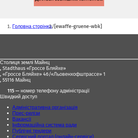
новій
вкладці)
Ти
Головна сторінка
[ewaffe-gruene-wbk]
тут:
Зона
для
ніг
Столиця землі Майнц
,
Stadthaus «Гроссе Бляйхе»
, «Гроссе Бляйхе» 46/«Льовенхофштрассе» 1
, 55116 Майнц
115 — номер телефону адміністрації
Швидкий доступ
Адміністративна організація
Прес-релізи
Вакансії
Інформаційна система ради
Публічні тендери
Сервісний портал (онлайн-сервіси)