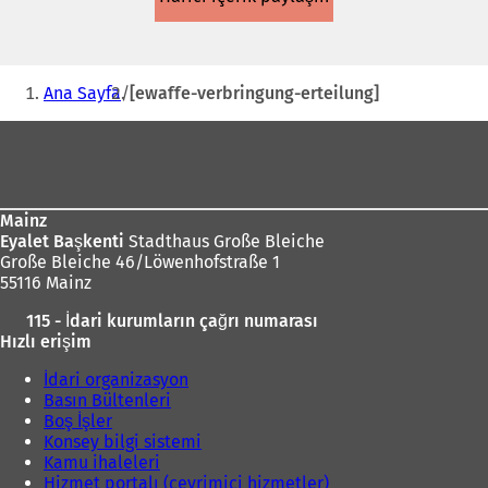
Buradasınız:
Ana Sayfa
[ewaffe-verbringung-erteilung]
Ayak
bölgesi
Mainz
Eyalet Başkenti
Stadthaus Große Bleiche
Große Bleiche 46/Löwenhofstraße 1
55116 Mainz
115 - İdari kurumların çağrı numarası
Hızlı erişim
İdari organizasyon
Basın Bültenleri
Boş İşler
Konsey bilgi sistemi
Kamu ihaleleri
Hizmet portalı (çevrimiçi hizmetler)