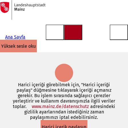
Ana
sayfaya
İçeriğe atla
Ana Sayfa
yüksek sesle oku
Harici içeriği görebilmek için, "Harici içeriği
paylaş" düğmesine tıklayarak içeriği açmanız
gerekir. Bu işlem sırasında sağlayıcı çerezler
yerleştirir ve kullanım davranışınızla ilgili veriler
toplar.
www.mainz.de/datenschutz
(Yeni
adresindeki
gizlilik ayarlarından istediğiniz zaman
bir
paylaşımınızı iptal edebilirsiniz.
sekmede
açılır)
Harici içerik paylaşın