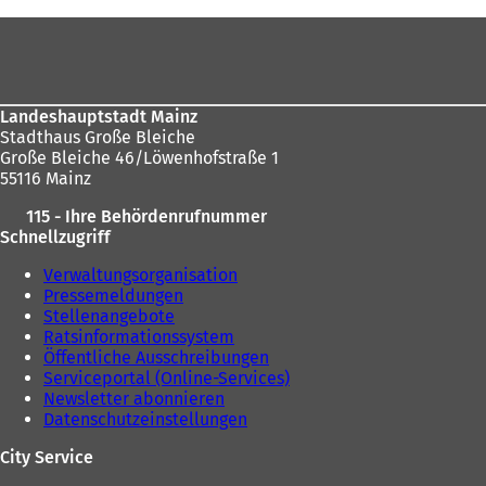
befinden
Fußbereich
sich
hier:
Landeshauptstadt Mainz
Stadthaus Große Bleiche
Große Bleiche 46/Löwenhofstraße 1
55116 Mainz
115 - Ihre Behördenrufnummer
Schnellzugriff
Verwaltungsorganisation
Pressemeldungen
Stellenangebote
Ratsinformationssystem
Öffentliche Ausschreibungen
Serviceportal (Online-Services)
Newsletter abonnieren
Datenschutzeinstellungen
City Service