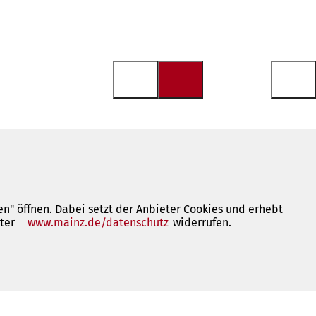
n" öffnen. Dabei setzt der Anbieter Cookies und erhebt
nter
www.mainz.de/datenschutz
(Öffnet
widerrufen.
in
einem
neuen
Tab)