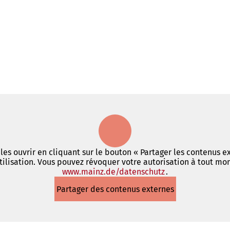
es ouvrir en cliquant sur le bouton « Partager les contenus ex
ilisation. Vous pouvez révoquer votre autorisation à tout mo
www.mainz.de/datenschutz
(S'ouvre
.
dans
Partager des contenus externes
un
nouvel
onglet)