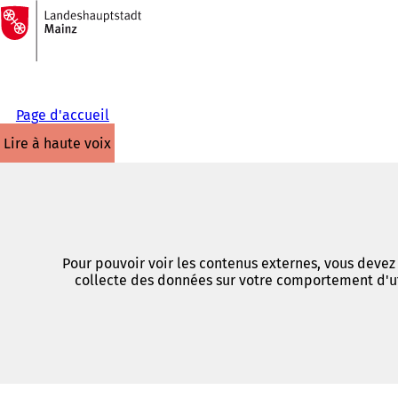
Vers
la
Accéder au contenu
page
d'accueil
Page d'accueil
lire à haute voix
Pour pouvoir voir les contenus externes, vous devez l
collecte des données sur votre comportement d'ut
Vous