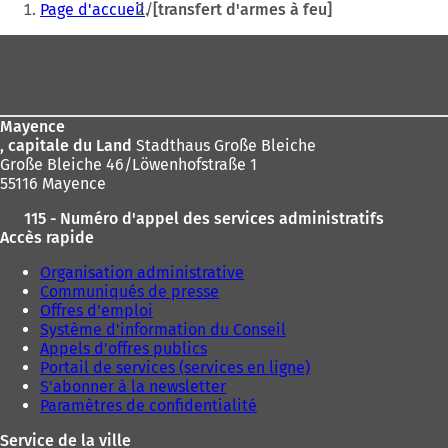
Page d'accueil
[transfert d'armes à feu]
êtes
Pied
ici
de
:
page
Mayence
, capitale du Land
Stadthaus Große Bleiche
Große Bleiche 46/Löwenhofstraße 1
55116 Mayence
115 - Numéro d'appel des services administratifs
Accès rapide
Organisation administrative
Communiqués de presse
Offres d'emploi
Système d'information du Conseil
Appels d'offres publics
Portail de services (services en ligne)
S'abonner à la newsletter
Paramètres de confidentialité
Service de la ville