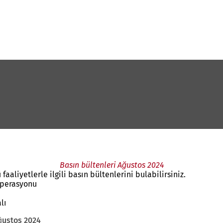
Basın bültenleri Ağustos 2024
aaliyetlerle ilgili basın bültenlerini bulabilirsiniz.
operasyonu
lı
ğustos 2024