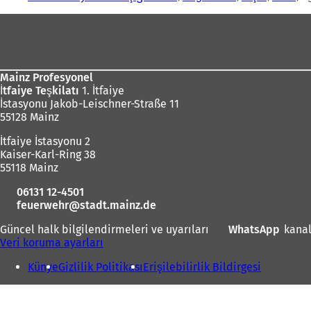
Ayak
bölgesi
Mainz Profesyonel
İtfaiye Teşkilatı
1. İtfaiye
İstasyonu Jakob-Leischner-Straße 11
55128 Mainz
İtfaiye İstasyonu 2
Kaiser-Karl-Ring 38
55118 Mainz
06131 12-4501
feuerwehr
stadt.mainz
de
Güncel halk bilgilendirmeleri ve uyarıları
WhatsApp
(
kanal
Veri koruma ayarları
Y
e
Künye
Gizlilik Politikası
Erişilebilirlik Bildirgesi
n
i
b
i