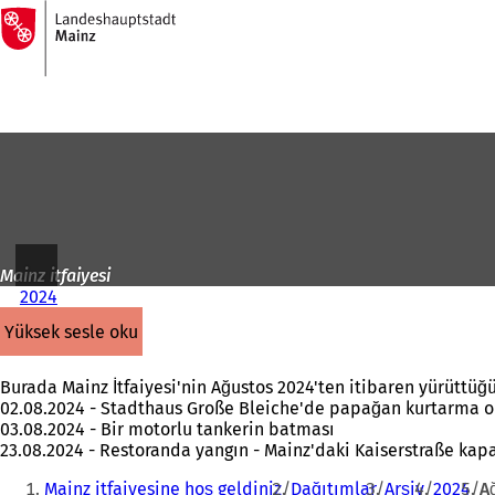
Ana
sayfaya
İçeriğe atla
Mainz itfaiyesi
2024
yüksek sesle oku
Burada Mainz İtfaiyesi'nin Ağustos 2024'ten itibaren yürüttüğü f
02.08.2024 - Stadthaus Große Bleiche'de papağan kurtarma 
03.08.2024 - Bir motorlu tankerin batması
23.08.2024 - Restoranda yangın - Mainz'daki Kaiserstraße kapa
Buradasınız:
Mainz itfaiyesine hoş geldiniz
Dağıtımlar
Arşiv
2024
A